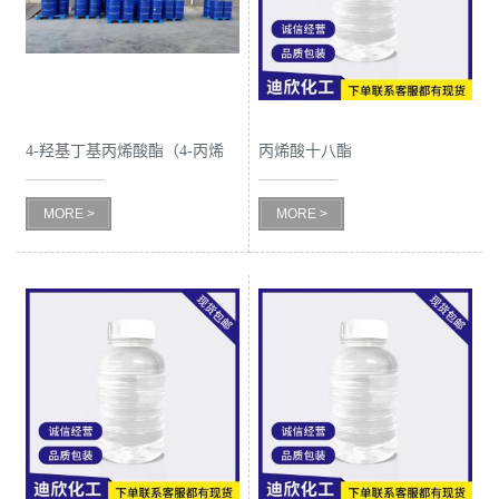
公
司
动
4-羟基丁基丙烯酸酯（4-丙烯
丙烯酸十八酯
酸羟丁酯）
态
MORE >
MORE >
产
品
展
厅
证