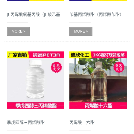
书
β-丙烯酰氧基丙酸（β-羧乙基
苄基丙烯酸酯（丙烯酸苄酯）
丙烯酸酯）
荣
MORE >
MORE >
誉
联
系
方
式
在
季戊四醇三丙烯酸酯
丙烯酸十六酯
线
（PET3A）