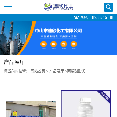
18938746138
热线：
公
司
首
页
产品展厅
您当前的位置：
网站首页
>
产品展厅
>
丙烯酸酯类
公
司
介
绍