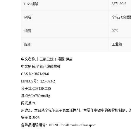
3871-99-6
CAS编号
留
别名
全氟己烷磺
言
99%
纯度
级别
工业级
中文名称:十三氟己烷-1-磺酸 钾盐
中文别名:全氟己烷磺酸钾
CAS No:3871-99-6
EINECS号：223-393-2
分子式:C6F13KO3S
沸点:°Cat760mmHg
闪光点:°C
用途:1、本品系全氟阴离子表面活性剂，主要作电镀中的铬雾抑制剂，
安全说明:26
危险品运输编号：NONH for all modes of transport