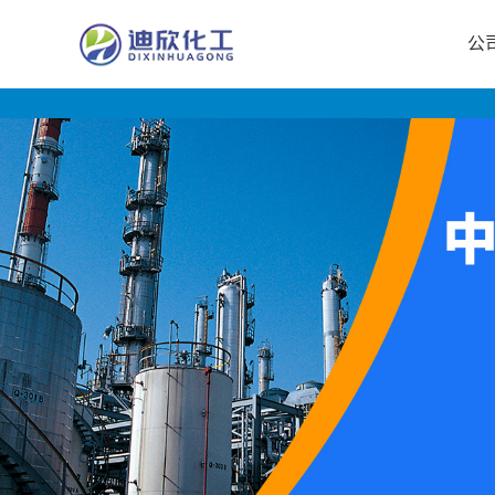
公
公
司
首
页
公
司
介
绍