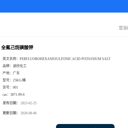
您当
全氟己烷磺酸钾
英文名称：
PERFLUOROHEXANESULFONIC ACID POTASSIUM SALT
品牌：
迪欣化工
产地：
广东
型号：
25KG/桶
货号：
001
cas：
3871-99-6
发布日期：
2023-02-25
更新日期：
2026-08-06