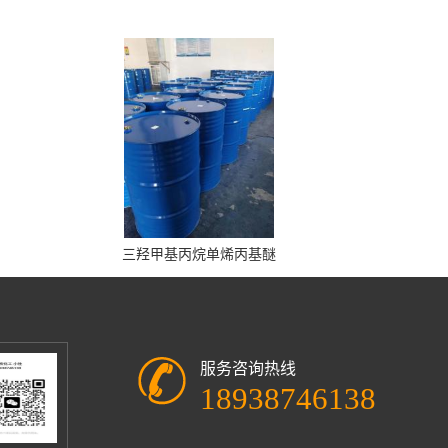
三羟甲基丙烷单烯丙基醚
服务咨询热线
18938746138