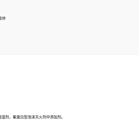
酸钾
润湿剂，氟蛋白型泡沫灭火剂中添加剂。