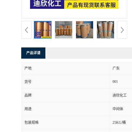
书
荣
誉
产品详请
联
产地
广东
系
001
货号
方
品牌
迪欣化工
式
用途
中间体
在
包装规格
25KG/桶
线