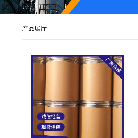
公
司
产品展厅
动
态
产
品
展
厅
证