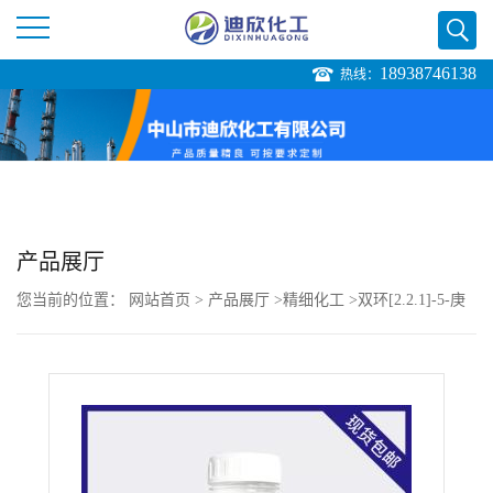
18938746138
热线：
公
司
首
页
产品展厅
您当前的位置：
网站首页
>
产品展厅
>
精细化工
>
双环[2.2.1]-5-庚
公
烯-2-甲酸叔丁酯
司
介
绍