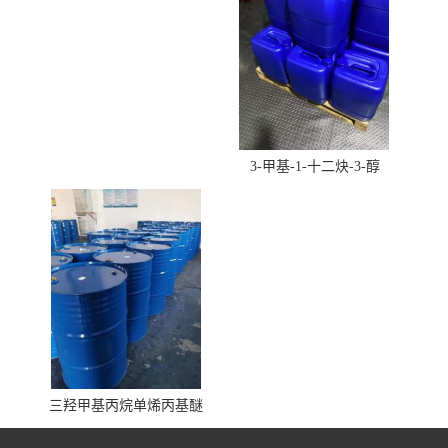
3-甲基-1-十二炔-3-醇
三羟甲基丙烷单烯丙基醚