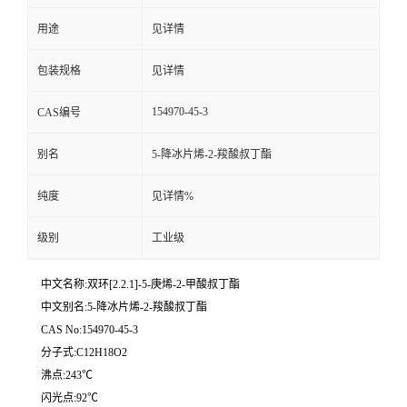
用途
见详情
留
包装规格
见详情
言
154970-45-3
CAS编号
别名
5-降冰片烯-2-羧酸叔丁酯
纯度
见详情%
级别
工业级
中文名称:双环[2.2.1]-5-庚烯-2-甲酸叔丁酯
中文别名:5-降冰片烯-2-羧酸叔丁酯
CAS No:154970-45-3
分子式:C12H18O2
沸点:243℃
闪光点:92℃