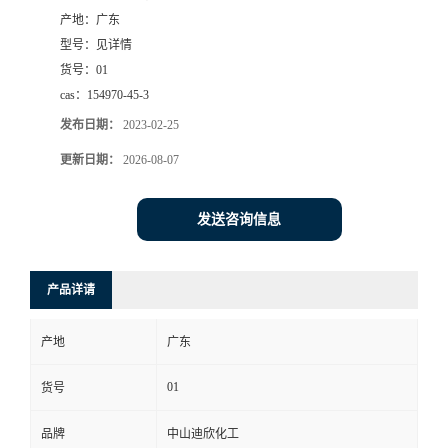
产地：
广东
书
型号：
见详情
货号：
01
荣
cas：
154970-45-3
发布日期：
2023-02-25
誉
更新日期：
2026-08-07
联
发送咨询信息
系
方
产品详请
式
产地
广东
在
01
货号
品牌
中山迪欣化工
线