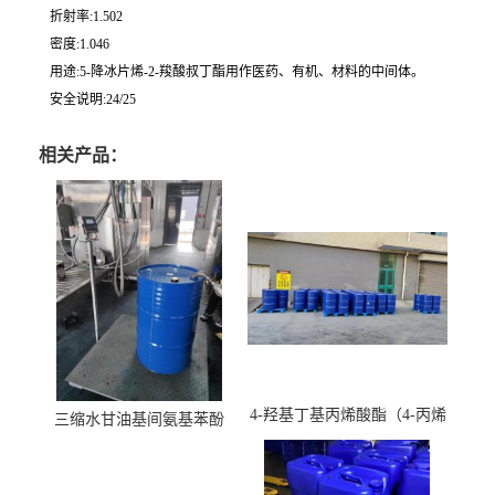
折射率:1.502
密度:1.046
用途:5-降冰片烯-2-羧酸叔丁酯用作医药、有机、材料的中间体。
安全说明:24/25
相关产品：
4-羟基丁基丙烯酸酯（4-丙烯
三缩水甘油基间氨基苯酚
酸羟丁酯）