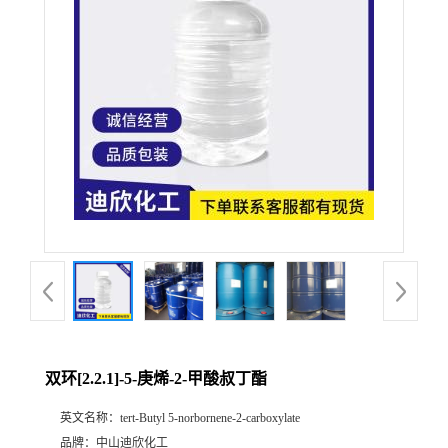
公
司
动
态
产
品
展
双环[2.2.1]-5-庚烯-2-甲酸叔丁酯
厅
英文名称：
tert-Butyl 5-norbornene-2-carboxylate
证
品牌：
中山迪欣化工