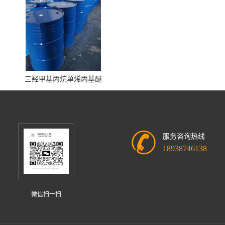
三羟甲基丙烷单烯丙基醚
服务咨询热线
18938746138
微信扫一扫