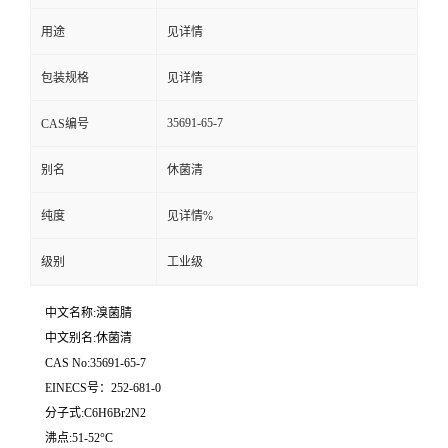
用途
见详情
留
包装规格
见详情
言
35691-65-7
CAS编号
别名
休菌清
纯度
见详情%
级别
工业级
中文名称:溴菌腈
中文别名:休菌清
CAS No:35691-65-7
EINECS号：252-681-0
分子式:C6H6Br2N2
沸点:51-52°C