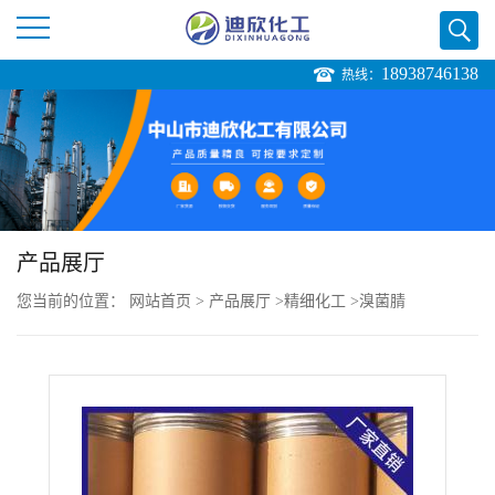
18938746138
热线：
公
司
首
页
产品展厅
您当前的位置：
网站首页
>
产品展厅
>
精细化工
>
溴菌腈
公
司
介
绍