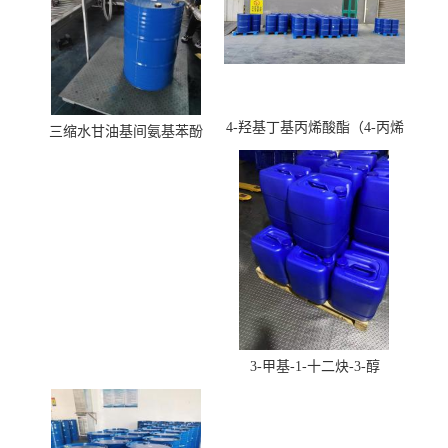
4-羟基丁基丙烯酸酯（4-丙烯
三缩水甘油基间氨基苯酚
酸羟丁酯）
3-甲基-1-十二炔-3-醇