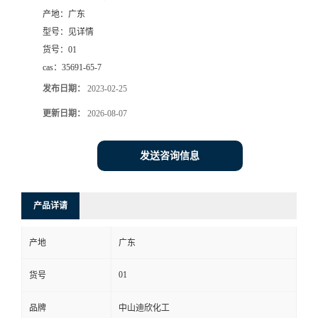
产地：
广东
书
型号：
见详情
货号：
01
荣
cas：
35691-65-7
发布日期：
2023-02-25
誉
更新日期：
2026-08-07
联
发送咨询信息
系
方
产品详请
式
产地
广东
在
01
货号
品牌
中山迪欣化工
线