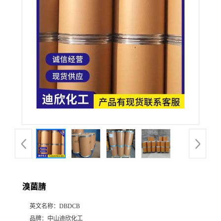
公
司
动
态
产
品
展
溴菌腈
厅
英文名称：
DBDCB
证
品牌：
中山迪欣化工