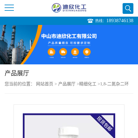
18938746138
热线：
公
司
首
页
产品展厅
您当前的位置：
网站首页
>
产品展厅
>
精细化工
>
1,8-二氮杂二环
公
[5.4.0]十一碳-7-烯（DBU）
司
介
绍