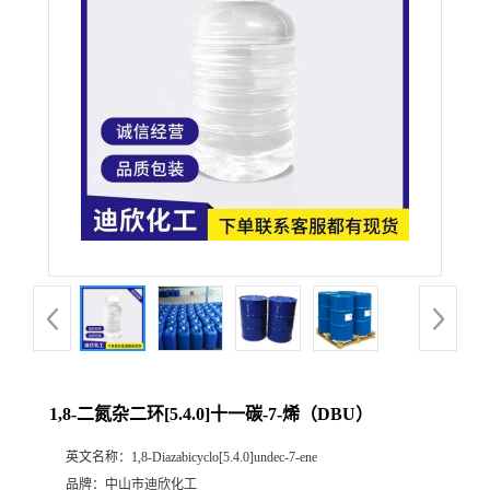
公
司
动
态
产
品
展
1,8-二氮杂二环[5.4.0]十一碳-7-烯（DBU）
厅
英文名称：
1,8-Diazabicyclo[5.4.0]undec-7-ene
证
品牌：
中山市迪欣化工