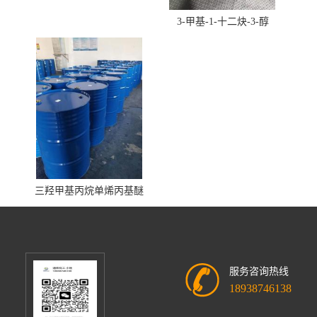
3-甲基-1-十二炔-3-醇
三羟甲基丙烷单烯丙基醚
服务咨询热线
18938746138