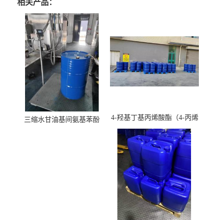
相关产品：
4-羟基丁基丙烯酸酯（4-丙烯
三缩水甘油基间氨基苯酚
酸羟丁酯）