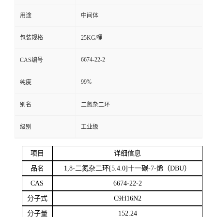
用途
中间体
留
包装规格
25KG/桶
言
6674-22-2
CAS编号
99%
纯度
别名
二氮杂二环
级别
工业级
项目
详细信息
品名
1,8-二氮杂二环[5.4.0]十一碳-7-烯（DBU）
CAS
6674-22-2
分子式
C9H16N2
分子量
152.24