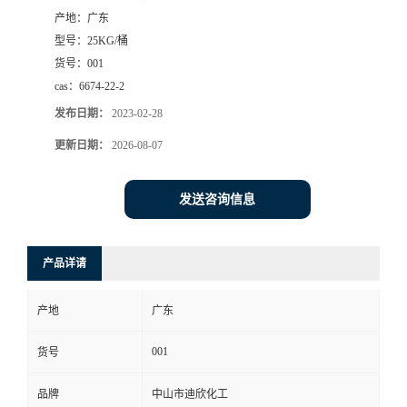
产地：
广东
书
型号：
25KG/桶
货号：
001
荣
cas：
6674-22-2
发布日期：
2023-02-28
誉
更新日期：
2026-08-07
联
发送咨询信息
系
方
产品详请
式
产地
广东
在
001
货号
品牌
中山市迪欣化工
线