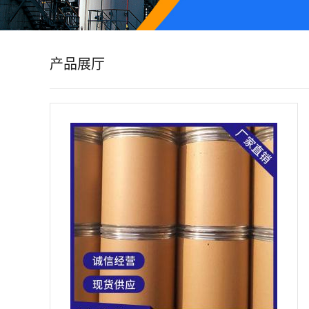
公
司
产品展厅
动
态
产
品
展
厅
证