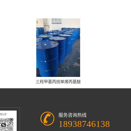
三羟甲基丙烷单烯丙基醚
服务咨询热线
18938746138