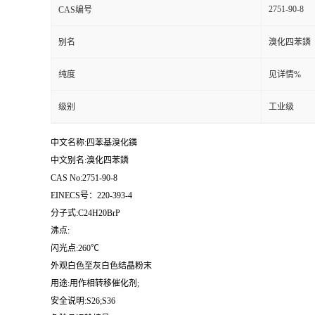
2751-90-8
CAS编号
留
别名
溴化四苯鏻
言
纯度
见详情%
级别
工业级
中文名称:四苯基溴化鏻
中文别名:溴化四苯鏻
CAS No:2751-90-8
EINECS号：220-393-4
分子式:C24H20BrP
沸点:
闪光点:260℃
外观白色至灰白色结晶粉末
用途:用作相转移催化剂;
安全说明:S26;S36