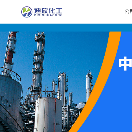
公
公
司
首
页
公
司
介
绍