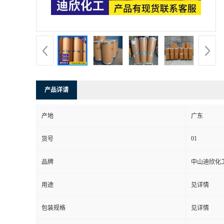
书
荣
誉
产品详请
联
产地
广东
系
01
货号
方
品牌
中山迪欣化
式
用途
见详情
在
包装规格
见详情
线