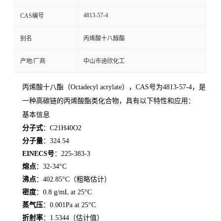
4813-57-4
CAS编号
留
别名
丙烯酸十八醇酯
言
产地/厂商
中山市迪欣化工
丙烯酸十八酯（Octadecyl acrylate），CAS号为4813-57-4，是
一种高碳链的丙烯酸酯类化合物，具有以下特性和应用：
基本信息
分子式
：C21H40O2
分子量
：324.54
EINECS号
：225-383-3
熔点
：32-34°C
沸点
：402.85°C（粗略估计）
密度
：0.8 g/mL at 25°C
蒸气压
：0.001Pa at 25°C
折射率
：1.5344（估计值）