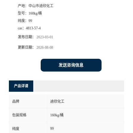
产地：
中山市迪欣化工
书
型号：
160kg/桶
纯度：
99
荣
cas：
4813-57-4
发布日期：
2023-03-01
誉
更新日期：
2026-08-08
联
发送咨询信息
系
方
产品详请
式
品牌
迪欣化工
在
包装规格
160kg/桶
99
纯度
线