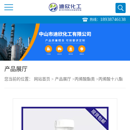
18938746138
热线：
公
司
首
页
产品展厅
您当前的位置：
网站首页
>
产品展厅
>
丙烯酸酯类
>
丙烯酸十八酯
公
司
介
绍