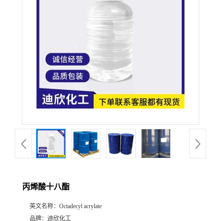
公
司
动
态
产
品
展
丙烯酸十八酯
厅
英文名称：
Octadecyl acrylate
证
品牌：
迪欣化工