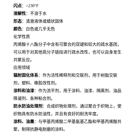
闪点
：>230°F
溶解性
：不溶于水
形态
：清澈液体或蜡状固体
颜色
：白色或几乎无色
化学性质
丙烯酸十八酯分子中含有可聚合的双键和较大的疏水基团，
可以用于对其他高分子链段进行疏水改性，也可以自身发生
共聚反应。
应用领域
辐射固化体系
：作为活性稀释剂和交联剂，用于树脂交联
剂，塑料、橡胶改性剂。
涂料和油漆
：作为流平剂，用于涂料、油漆、隔离剂、油品
降凝剂、各种粘合剂。
防水防油处理剂
：合成织物处理剂，通过聚合于织物上，使
织物具有防水防油性，并且有良好的耐洗牢度。
涂料、油墨
：与甲基丙烯酸二甲基氨基乙酯和甲基丙烯酸共
聚，制得抗静电耐磨的涂料。