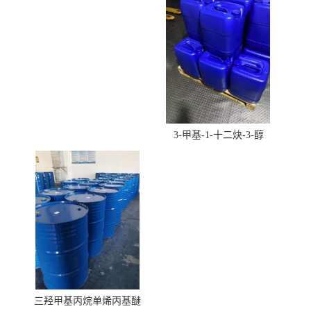
3-甲基-1-十二炔-3-醇
三羟甲基丙烷单烯丙基醚