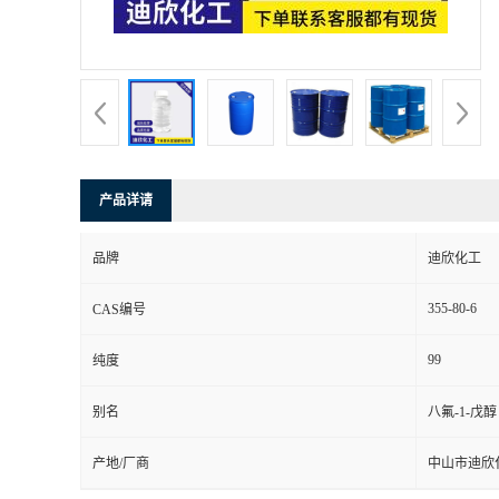
书
荣
誉
产品详请
联
品牌
迪欣化工
系
355-80-6
CAS编号
方
99
纯度
式
别名
八氟-1-戊醇
在
产地/厂商
中山市迪欣
线