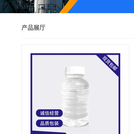
公
司
产品展厅
动
态
产
品
展
厅
证