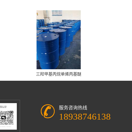
三羟甲基丙烷单烯丙基醚
服务咨询热线
18938746138