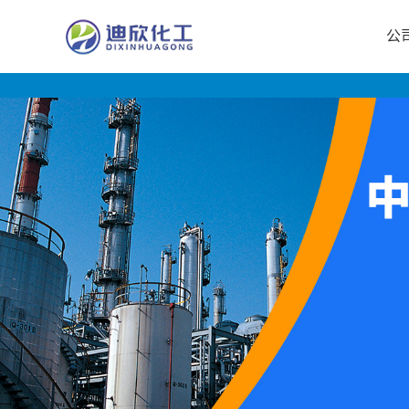
公
公
司
首
页
公
司
介
绍