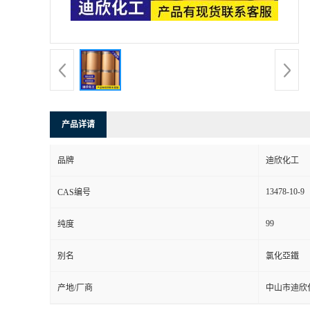
书
荣
誉
产品详请
联
品牌
迪欣化工
系
13478-10-9
CAS编号
方
99
纯度
式
别名
氯化亞鐵
在
产地/厂商
中山市迪欣
线