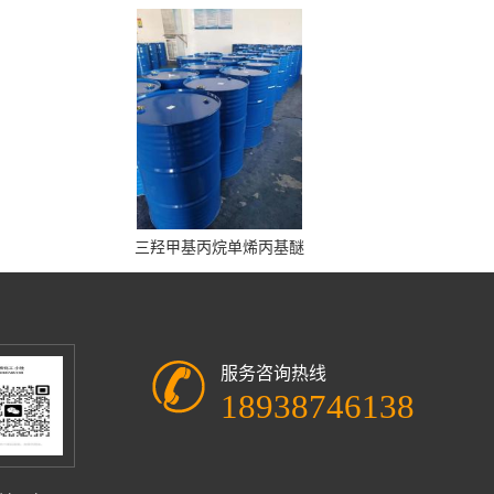
三羟甲基丙烷单烯丙基醚
服务咨询热线
18938746138