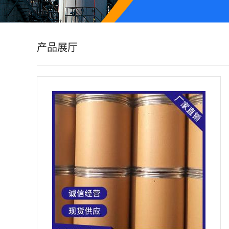
公
司
产品展厅
动
态
产
品
展
厅
证