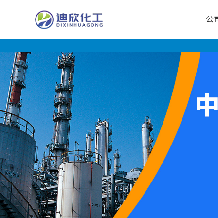
公
公
司
首
页
公
司
介
绍