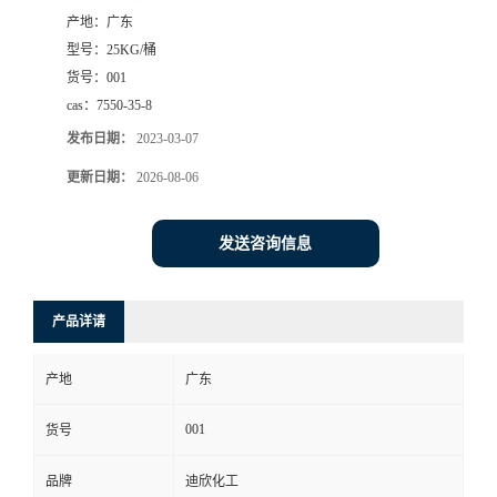
产地：
广东
书
型号：
25KG/桶
货号：
001
荣
cas：
7550-35-8
发布日期：
2023-03-07
誉
更新日期：
2026-08-06
联
发送咨询信息
系
方
产品详请
式
产地
广东
在
001
货号
品牌
迪欣化工
线