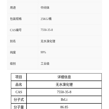
用途
中间体
留
包装规格
25KG/桶
言
7550-35-8
CAS编号
别名
无水溴化锂
99%
纯度
级别
工业级
项目
详细信息
品名
无水溴化锂
CAS
7550-35-8
分子式
BrLi
分子量
86.85