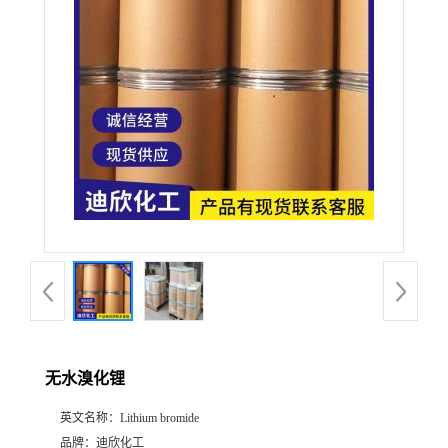
公
司
动
态
产
品
展
无水溴化锂
厅
英文名称：
Lithium bromide
证
品牌：
迪欣化工