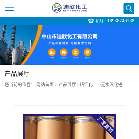
18938746138
热线：
公
司
首
页
产品展厅
您当前的位置：
网站首页
>
产品展厅
>
精细化工
>
无水溴化锂
公
司
介
绍