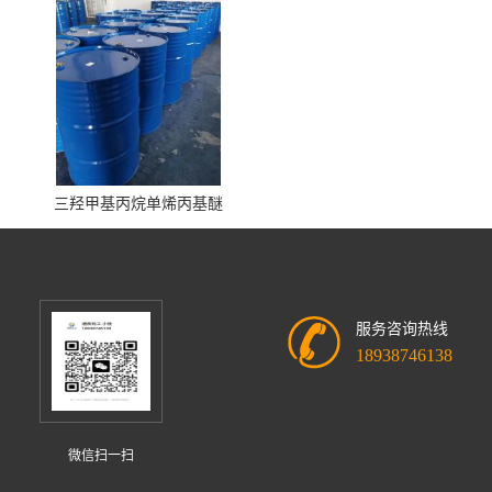
三羟甲基丙烷单烯丙基醚
服务咨询热线
18938746138
微信扫一扫