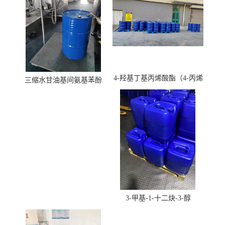
4-羟基丁基丙烯酸酯（4-丙烯
三缩水甘油基间氨基苯酚
酸羟丁酯）
3-甲基-1-十二炔-3-醇