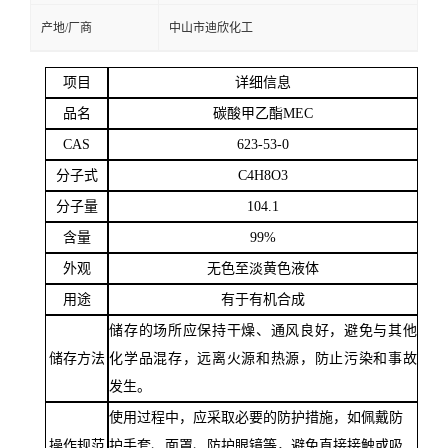
产地/厂商
中山市迪欣化工
留
项目
详细信息
言
品名
碳酸甲乙酯
MEC
CAS
623-53-0
分子式
C4H8O3
分子量
104.1
含量
99%
外观
无色至淡黄色液体
用途
有于有机合成
储存的场所应保持干燥、通风良好，避免与其他
储存方法
化学品混存，远离火源和热源，防止污染和事故
发生。
使用过程中，应采取必要的防护措施，如佩戴防
操作规范
护手套、面罩、防护眼镜等，避免直接接触或吸