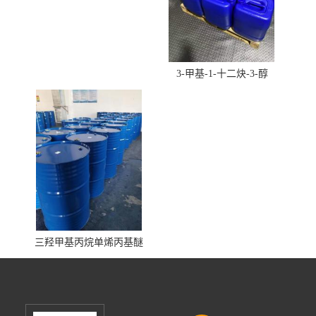
3-甲基-1-十二炔-3-醇
三羟甲基丙烷单烯丙基醚