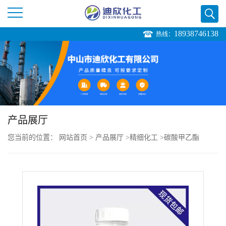
18938746138
热线：
公
司
首
页
产品展厅
您当前的位置：
网站首页
>
产品展厅
>
精细化工
>
碳酸甲乙酯
公
司
介
绍