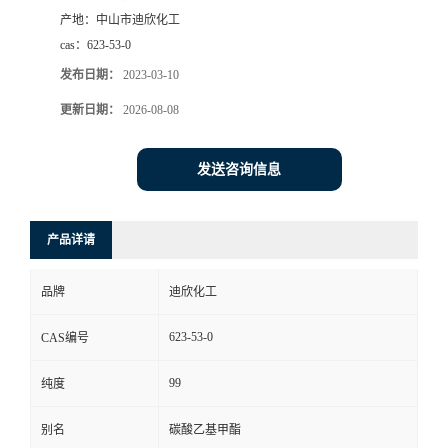
产地：
中山市迪欣化工
书
cas：
623-53-0
发布日期：
2023-03-10
荣
更新日期：
2026-08-08
誉
发送咨询信息
联
系
产品详请
方
品牌
迪欣化工
式
623-53-0
CAS编号
99
纯度
在
别名
碳酸乙基甲酯
线