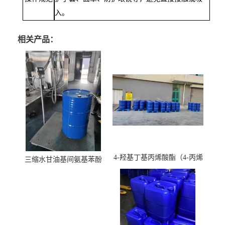
入。
相关产品：
4-羟基丁基丙烯酸酯（4-丙烯
三缩水甘油基间氨基苯酚
酸羟丁酯）