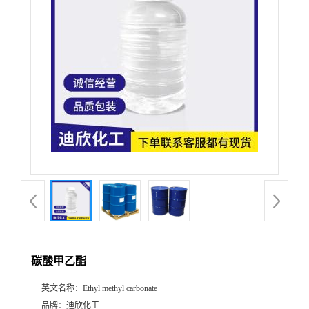
公
司
动
态
产
品
展
碳酸甲乙酯
厅
英文名称：
Ethyl methyl carbonate
证
品牌：
迪欣化工