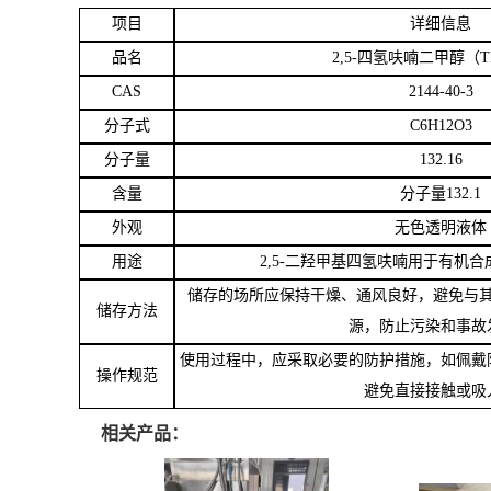
项目
详细信息
留
品名
2,5-四氢呋喃二甲醇（T
CAS
2144-40-3
言
分子式
C6H12O3
分子量
132.16
含量
分子量
132.1
外观
无色透明液体
用途
2,5-二羟甲基四氢呋喃用于有机
储存的场所应保持干燥、通风良好，避免与
储存方法
源，防止污染和事故
使用过程中，应采取必要的防护措施，如佩戴
操作规范
避免直接接触或吸
相关产品：