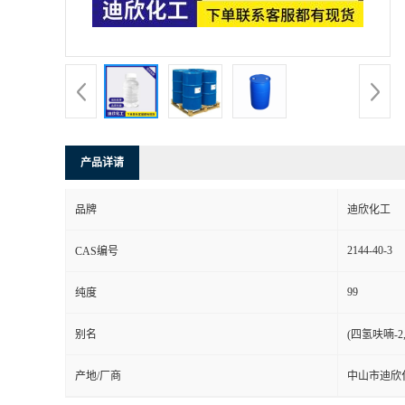
书
荣
誉
产品详请
联
品牌
迪欣化工
系
2144-40-3
CAS编号
方
99
纯度
式
别名
(四氢呋喃-2
在
产地/厂商
中山市迪欣
线