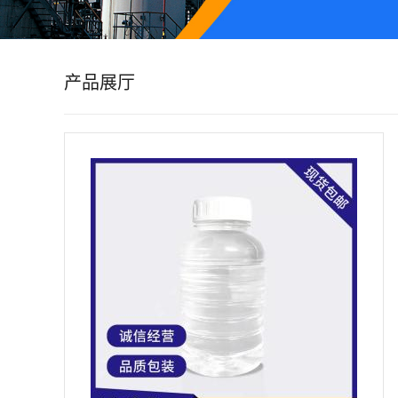
公
司
产品展厅
动
态
产
品
展
厅
证