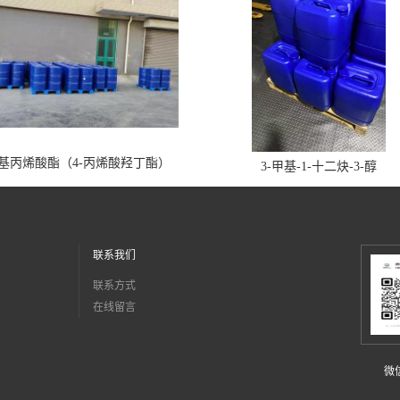
丁基丙烯酸酯（4-丙烯酸羟丁酯）
3-甲基-1-十二炔-3-醇
联系我们
联系方式
在线留言
微