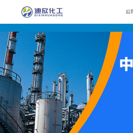
公
公
司
首
页
公
司
介
绍