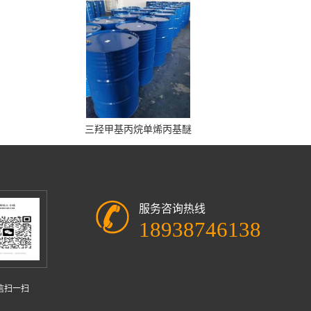
三羟甲基丙烷单烯丙基醚
服务咨询热线
18938746138
信扫一扫