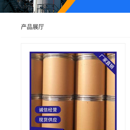
公
司
产品展厅
动
态
产
品
展
厅
证