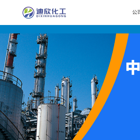
公
公
司
首
页
公
司
介
绍