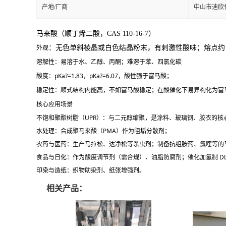
产地/厂商
中山市迪欣
留
马来酸（顺丁烯二酸，CAS 110-16-7）
言
外观
：无色单斜棱晶或白色结晶粉末，有刺激性酸味；熔点
溶解性
：易溶于水、乙醇、丙酮；难溶于苯、四氯化碳
酸度
：pKa?=1.83，pKa?=6.07，酸性强于富马酸；
稳定性
：顺式结构内能高，不如富马酸稳定；在酸催化下易异构化为富
核心应用场景
不饱和聚酯树脂（UPR）
：与二元醇缩聚，是涂料、玻璃钢、胶衣的核
水处理
：合成聚马来酸（PMA）作为阻垢分散剂；
农药与医药
：生产马拉松、达净松等杀虫剂；制备抗组胺药、氯喹等的
食品与日化
：作为酸度调节剂（需合规）、油脂防腐剂；催化加氢制 DL 
印染与造纸
：织物助染剂、纸张增强剂。
相关产品：