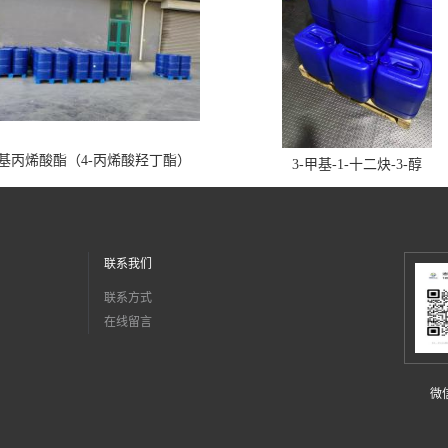
丁基丙烯酸酯（4-丙烯酸羟丁酯）
3-甲基-1-十二炔-3-醇
联系我们
联系方式
在线留言
微