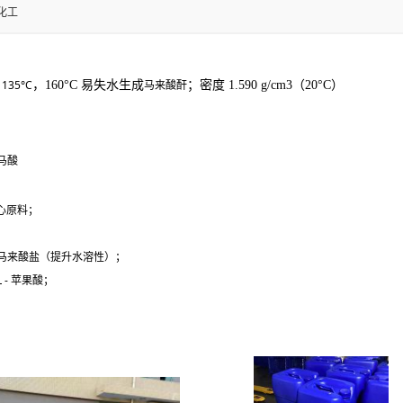
化工
135°C
马来酸酐
约
，160°C 易失水生成
；密度 1.590 g/cm3（20°C）
马酸
心原料；
马来酸盐（提升水溶性）；
- 苹果酸；