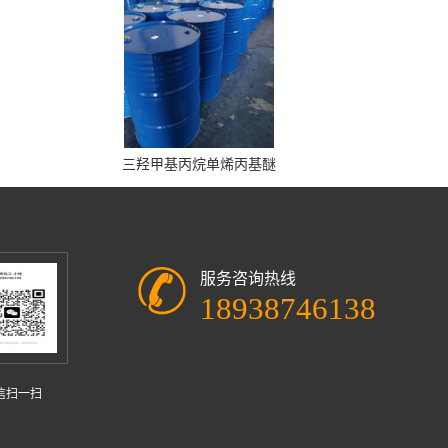
三羟甲基丙烷单烯丙基醚
服务咨询热线
18938746138
信扫一扫