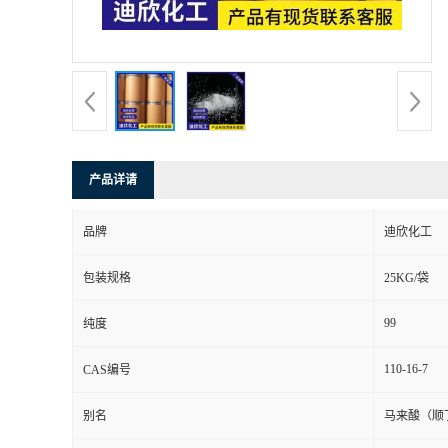
书
荣
誉
产品详请
联
品牌
迪欣化工
系
包装规格
25KG/袋
方
99
纯度
式
110-16-7
CAS编号
在
别名
马来酸（顺
线