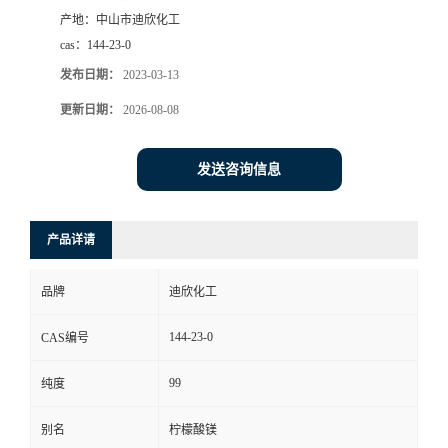
产地：
中山市迪欣化工
书
cas：
144-23-0
发布日期：
2023-03-13
荣
更新日期：
2026-08-08
誉
发送咨询信息
联
系
产品详请
方
品牌
迪欣化工
式
144-23-0
CAS编号
99
纯度
在
别名
柠檬酸镁
线