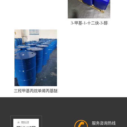
3-甲基-1-十二炔-3-醇
三羟甲基丙烷单烯丙基醚
服务咨询热线