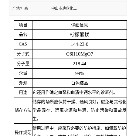
产地/厂商
中山市迪欣化工
留
项目
详细信息
言
柠檬酸镁
品名
144-23-0
CAS
C6H10MgO7
分子式
218.44
分子量
99%
含量
外观
白色结晶
用途
它还用作确定血浆和血清中钙水平的诊断剂。
储存的场所应保持干燥、通风良好，避免与其他化
储存方法
学品混存，远离火源和热源，防止污染和事故发
生。
使用过程中，应采取必要的防护措施，如佩戴防护
操作规范