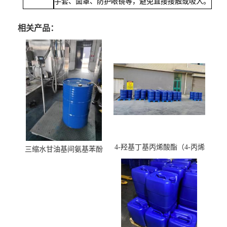
手套、面罩、防护眼镜等，避免直接接触或吸入。
相关产品：
4-羟基丁基丙烯酸酯（4-丙烯
三缩水甘油基间氨基苯酚
酸羟丁酯）