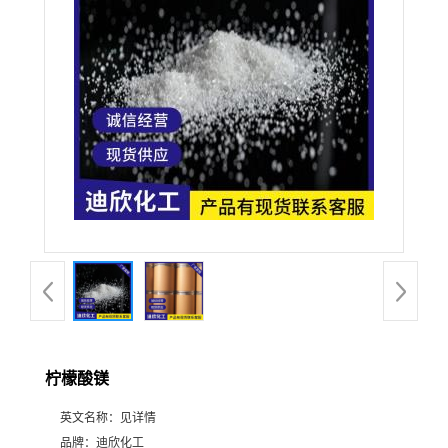
公
司
动
态
产
品
展
柠檬酸镁
厅
英文名称：
见详情
证
品牌：
迪欣化工