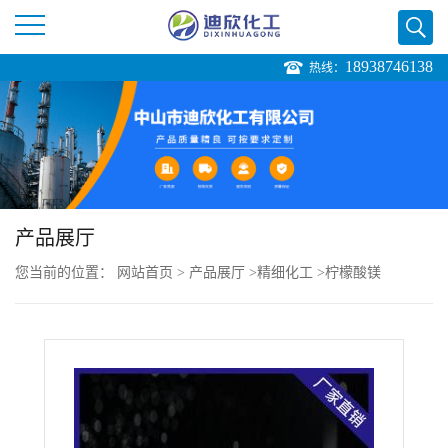
18938746138
热线：
公
司
首
页
产品展厅
您当前的位置：
网站首页
>
产品展厅
>
精细化工
>
柠檬酸镁
公
司
介
绍