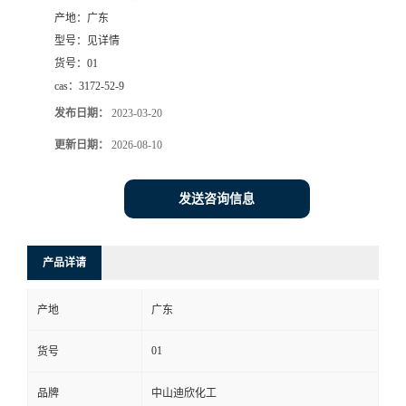
产地：
广东
书
型号：
见详情
货号：
01
荣
cas：
3172-52-9
发布日期：
2023-03-20
誉
更新日期：
2026-08-10
联
发送咨询信息
系
方
产品详请
式
产地
广东
在
01
货号
品牌
中山迪欣化工
线