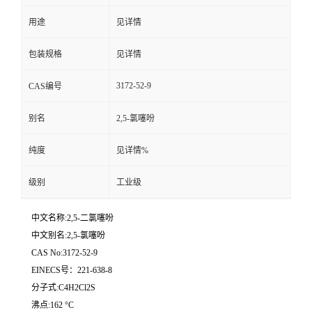
用途
见详情
留
包装规格
见详情
言
3172-52-9
CAS编号
别名
2,5-氯噻吩
纯度
见详情%
级别
工业级
中文名称:2,5-二氯噻吩
中文别名:2,5-氯噻吩
CAS No:3172-52-9
EINECS号：221-638-8
分子式:C4H2Cl2S
沸点:162 °C