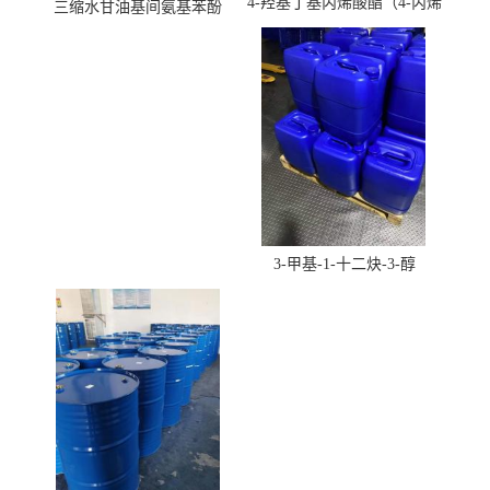
4-羟基丁基丙烯酸酯（4-丙烯
三缩水甘油基间氨基苯酚
酸羟丁酯）
3-甲基-1-十二炔-3-醇