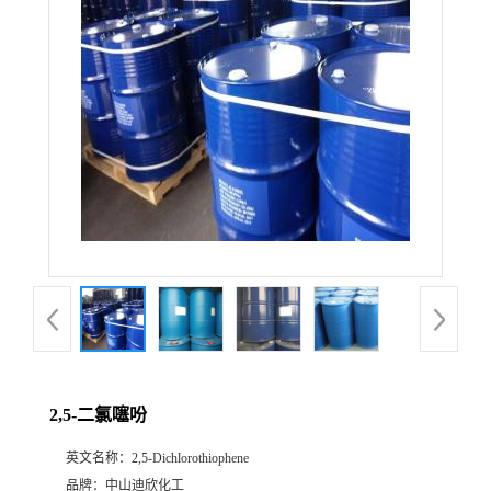
公
司
动
态
产
品
展
2,5-二氯噻吩
厅
英文名称：
2,5-Dichlorothiophene
证
品牌：
中山迪欣化工