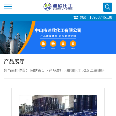
18938746138
热线：
公
司
首
页
产品展厅
您当前的位置：
网站首页
>
产品展厅
>
精细化工
>
2,5-二氯噻吩
公
司
介
绍