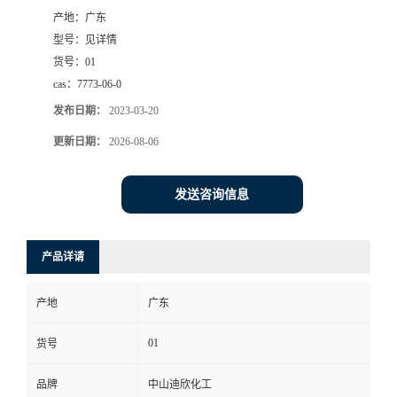
产地：
广东
书
型号：
见详情
货号：
01
荣
cas：
7773-06-0
发布日期：
2023-03-20
誉
更新日期：
2026-08-06
联
发送咨询信息
系
方
产品详请
式
产地
广东
在
01
货号
品牌
中山迪欣化工
线