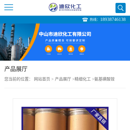
18938746138
热线：
公
司
首
页
产品展厅
您当前的位置：
网站首页
>
产品展厅
>
精细化工
>
氨基磺酸铵
公
司
介
绍