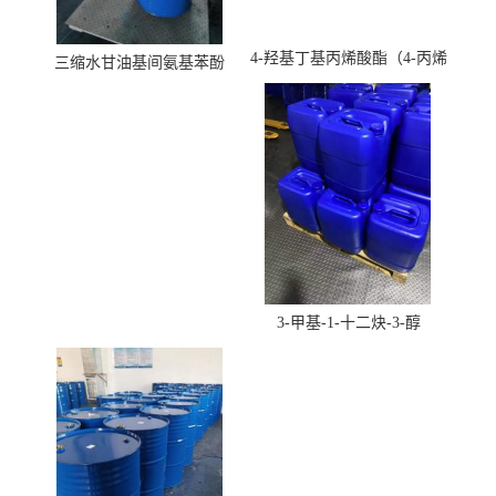
4-羟基丁基丙烯酸酯（4-丙烯
三缩水甘油基间氨基苯酚
酸羟丁酯）
3-甲基-1-十二炔-3-醇