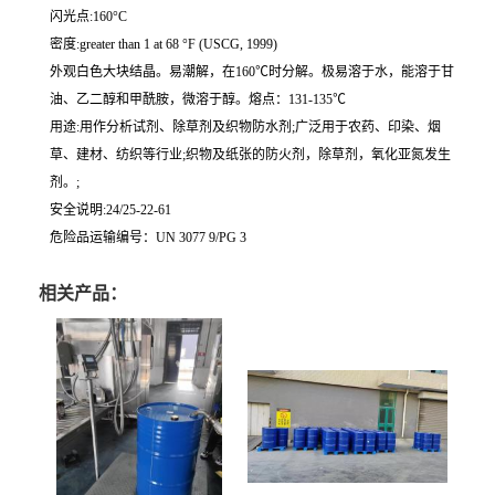
闪光点:160°C
密度:greater than 1 at 68 °F (USCG, 1999)
外观白色大块结晶。易潮解，在160℃时分解。极易溶于水，能溶于甘
油、乙二醇和甲酰胺，微溶于醇。熔点：131-135℃
用途:用作分析试剂、除草剂及织物防水剂;广泛用于农药、印染、烟
草、建材、纺织等行业;织物及纸张的防火剂，除草剂，氧化亚氮发生
剂。;
安全说明:24/25-22-61
危险品运输编号：UN 3077 9/PG 3
相关产品：