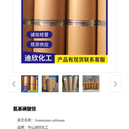
公
司
动
态
产
品
展
氨基磺酸铵
厅
英文名称：
Ammonium sulfamate
证
品牌：
中山迪欣化工