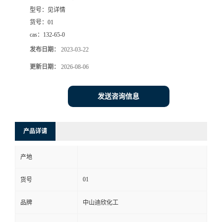
型号：
见详情
书
货号：
01
cas：
132-65-0
荣
发布日期：
2023-03-22
誉
更新日期：
2026-08-06
联
发送咨询信息
系
产品详请
方
产地
式
01
货号
在
品牌
中山迪欣化工
线