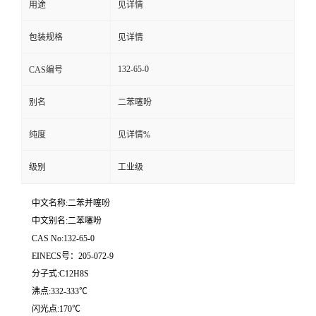
用途
见详情
留
包装规格
见详情
言
132-65-0
CAS编号
别名
二苯噻吩
纯度
见详情%
级别
工业级
中文名称:二苯并噻吩
中文别名:二苯噻吩
CAS No:132-65-0
EINECS号：205-072-9
分子式:C12H8S
沸点:332-333℃
闪光点:170℃