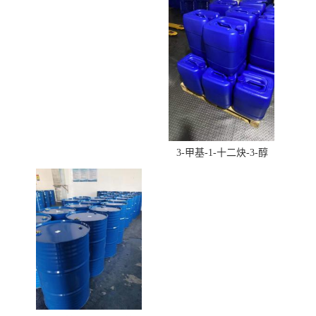
酸羟丁酯）
3-甲基-1-十二炔-3-醇