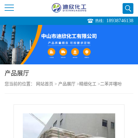
18938746138
热线：
公
司
首
页
产品展厅
您当前的位置：
网站首页
>
产品展厅
>
精细化工
>
二苯并噻吩
公
司
介
绍