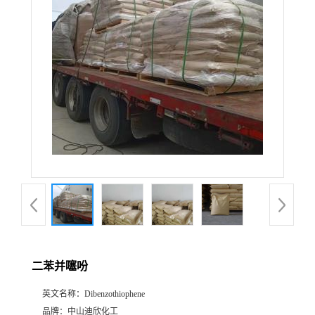
公
司
动
态
产
品
展
二苯并噻吩
厅
英文名称：
Dibenzothiophene
证
品牌：
中山迪欣化工