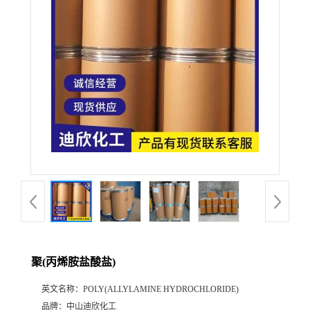
公
司
动
态
产
品
展
聚(丙烯胺盐酸盐)
厅
英文名称：
POLY(ALLYLAMINE HYDROCHLORIDE)
证
品牌：
中山迪欣化工