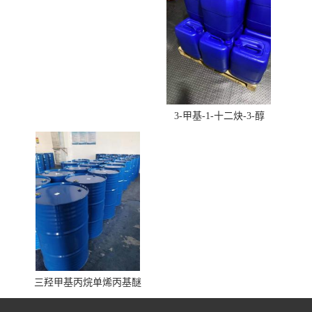
3-甲基-1-十二炔-3-醇
三羟甲基丙烷单烯丙基醚