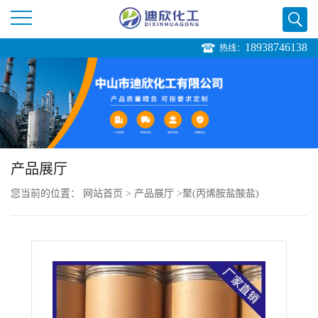
18938746138
热线：
公
司
首
页
产品展厅
您当前的位置：
网站首页
>
产品展厅
>
聚(丙烯胺盐酸盐)
公
司
介
绍