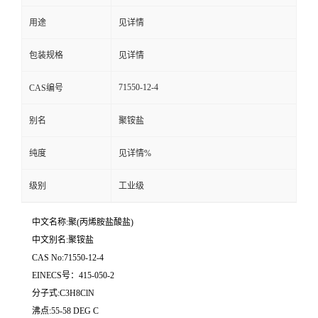
用途
见详情
留
包装规格
见详情
言
71550-12-4
CAS编号
别名
聚铵盐
纯度
见详情%
级别
工业级
中文名称:聚(丙烯胺盐酸盐)
中文别名:聚铵盐
CAS No:71550-12-4
EINECS号：415-050-2
分子式:C3H8ClN
沸点:55-58 DEG C