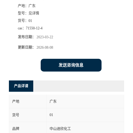
产地：
广东
书
型号：
见详情
货号：
01
荣
cas：
71550-12-4
发布日期：
2023-03-22
誉
更新日期：
2026-08-08
联
发送咨询信息
系
方
产品详请
式
产地
广东
在
01
货号
品牌
中山迪欣化工
线