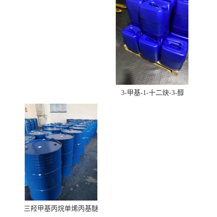
3-甲基-1-十二炔-3-醇
三羟甲基丙烷单烯丙基醚