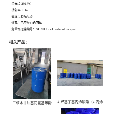
闪光点:360.8ºC
折射率:1.567
密度:1.137g/cm3
外观白色至灰白色固体
危险品运输编号：NONH for all modes of transport
相关产品：
4-羟基丁基丙烯酸酯（4-丙烯
三缩水甘油基间氨基苯酚
酸羟丁酯）