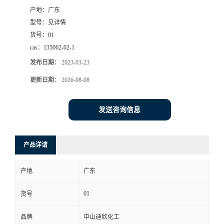
产地：
广东
书
型号：
见详情
货号：
01
荣
cas：
135062-02-1
发布日期：
2023-03-23
誉
更新日期：
2026-08-08
联
发送咨询信息
系
方
产品详请
式
产地
广东
在
01
货号
品牌
中山迪欣化工
线