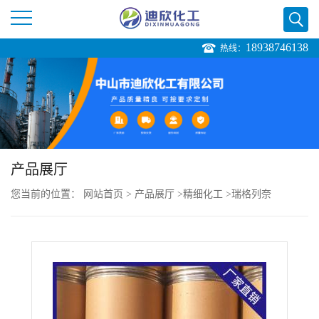
18938746138
热线：
公
司
首
页
产品展厅
您当前的位置：
网站首页
>
产品展厅
>
精细化工
>
瑞格列奈
公
司
介
绍