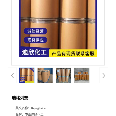
公
司
动
态
产
品
展
瑞格列奈
厅
英文名称：
Repaglinide
证
品牌：
中山迪欣化工