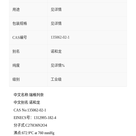
用途
见详情
留
包装规格
见详情
言
135062-02-1
CAS编号
别名
诺和龙
纯度
见详情%
级别
工业级
中文名称:瑞格列奈
中文别名:诺和龙
CAS No:135062-02-1
EINECS号：1312995-182-4
分子式:C27H36N2O4
沸点:672.9ºC at 760 mmHg