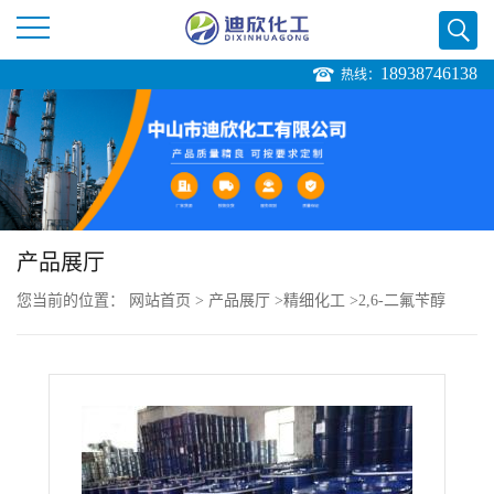
18938746138
热线：
公
司
首
页
产品展厅
您当前的位置：
网站首页
>
产品展厅
>
精细化工
>
2,6-二氟苄醇
公
司
介
绍