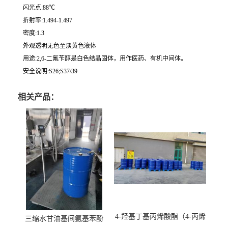
闪光点:88℃
折射率:1.494-1.497
密度:1.3
外观透明无色至淡黄色液体
用途:2,6-二氟苄醇是白色结晶固体，用作医药、有机中间体。
安全说明:S26;S37/39
相关产品：
4-羟基丁基丙烯酸酯（4-丙烯
三缩水甘油基间氨基苯酚