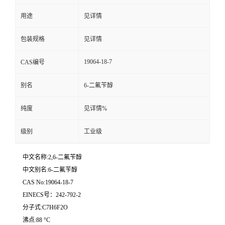
用途
见详情
留
包装规格
见详情
言
19064-18-7
CAS编号
别名
6-二氟苄醇
纯度
见详情%
级别
工业级
中文名称:2,6-二氟苄醇
中文别名:6-二氟苄醇
CAS No:19064-18-7
EINECS号：242-792-2
分子式:C7H6F2O
沸点:88 °C