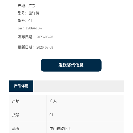
产地：
广东
书
型号：
见详情
货号：
01
荣
cas：
19064-18-7
发布日期：
2023-03-26
誉
更新日期：
2026-08-08
联
发送咨询信息
系
方
产品详请
式
产地
广东
在
01
货号
品牌
中山迪欣化工
线