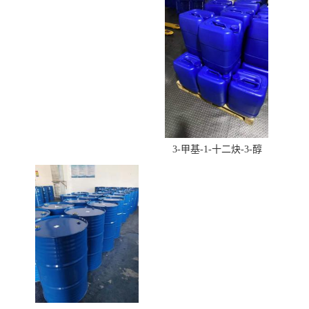
酸羟丁酯）
3-甲基-1-十二炔-3-醇