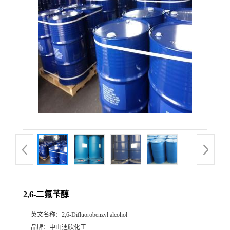
公
司
动
态
产
品
展
2,6-二氟苄醇
厅
英文名称：
2,6-Difluorobenzyl alcohol
证
品牌：
中山迪欣化工