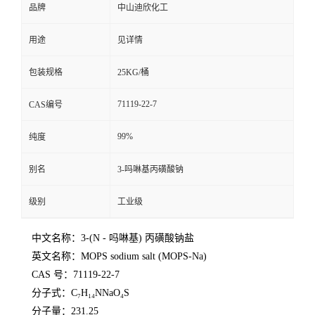
品牌
中山迪欣化工
留
用途
见详情
言
包装规格
25KG/桶
71119-22-7
CAS编号
99%
纯度
别名
3-吗啉基丙磺酸钠
级别
工业级
中文名称
：3-(N - 吗啉基) 丙磺酸钠盐
英文名称
：MOPS sodium salt (MOPS-Na)
CAS 号
：71119-22-7
分子式
：C₇H₁₄NNaO₄S
分子量
：231.25