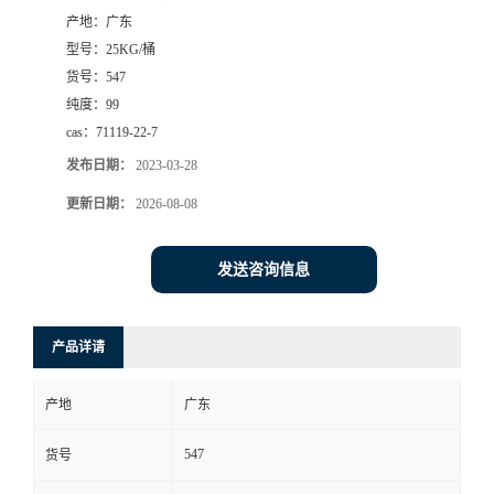
产地：
广东
书
型号：
25KG/桶
货号：
547
荣
纯度：
99
cas：
71119-22-7
誉
发布日期：
2023-03-28
联
更新日期：
2026-08-08
系
发送咨询信息
方
产品详请
式
产地
广东
在
547
货号
线