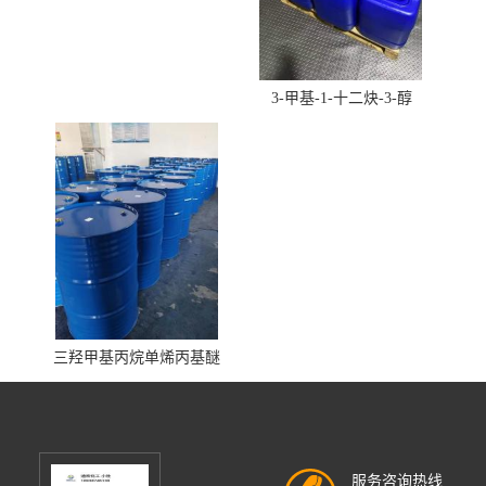
3-甲基-1-十二炔-3-醇
三羟甲基丙烷单烯丙基醚
服务咨询热线