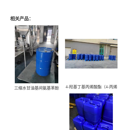
相关产品：
4-羟基丁基丙烯酸酯（4-丙烯
三缩水甘油基间氨基苯酚
酸羟丁酯）