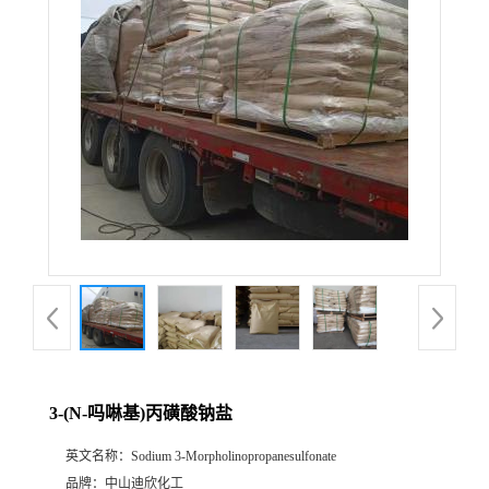
公
司
动
态
产
品
展
3-(N-吗啉基)丙磺酸钠盐
厅
英文名称：
Sodium 3-Morpholinopropanesulfonate
证
品牌：
中山迪欣化工