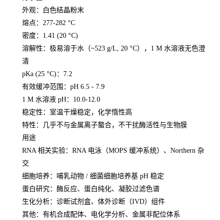
外观
：白色结晶粉末
熔点
：277-282 °C
密度
：1.41 (20 °C)
溶解性
：极易溶于水（~523 g/L, 20 °C），1 M 水溶液无色澄
清
pKa (25 °C)
：
7.2
有效缓冲范围
：
pH 6.5 - 7.9
1 M 水溶液 pH
：10.0-12.0
稳定性
：室温干燥稳定，化学惰性高
特性
：
几乎不与金属离子螯合
，不干扰酶活性与生物膜
用途
RNA 相关实验
：RNA 电泳（MOPS 缓冲系统）、Northern 杂
交
细胞培养
：哺乳动物 / 细菌细胞培养基 pH 稳定
蛋白研究
：酶反应、蛋白纯化、凝胶过滤色谱
生化分析
：诊断试剂盒、体外诊断（IVD）组件
其他
：有机合成配体、电化学分析、金属非配位体系