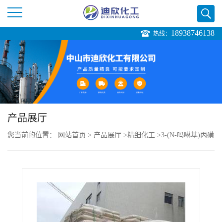
18938746138
热线：
公
司
首
页
产品展厅
您当前的位置：
网站首页
>
产品展厅
>
精细化工
>
3-(N-吗啉基)丙磺
公
酸钠盐
司
介
绍