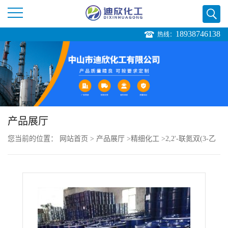
18938746138
热线：
公
司
首
页
产品展厅
您当前的位置：
网站首页
>
产品展厅
>
精细化工
>
2,2'-联氮双(3-乙
公
基苯并噻唑啉-6-磺酸)二铵盐
司
介
绍