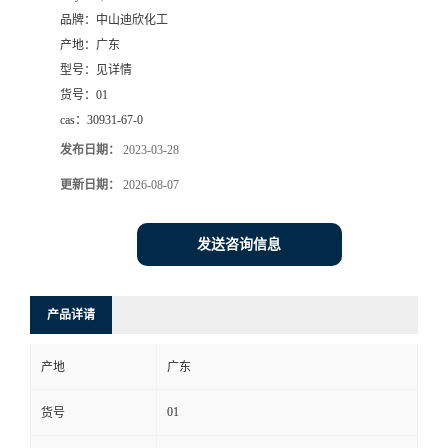
品牌：
中山迪欣化工
书
产地：
广东
型号：
见详情
荣
货号：
01
cas：
30931-67-0
誉
发布日期：
2023-03-28
联
更新日期：
2026-08-07
系
发送咨询信息
方
产品详请
式
产地
广东
在
01
货号
线