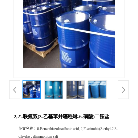
公
司
动
态
产
品
展
2,2'-联氮双(3-乙基苯并噻唑啉-6-磺酸)二铵盐
厅
英文名称：
6-Benzothiazolesulfonic acid, 2,2'-azinobis(3-ethyl-2,3-
证
dihydro-, diammonium salt