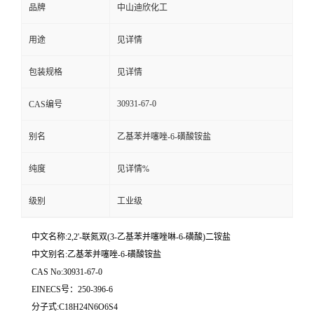
品牌
中山迪欣化工
留
用途
见详情
言
包装规格
见详情
30931-67-0
CAS编号
别名
乙基苯并噻唑-6-磺酸铵盐
纯度
见详情%
级别
工业级
中文名称:2,2'-联氮双(3-乙基苯并噻唑啉-6-磺酸)二铵盐
中文别名:乙基苯并噻唑-6-磺酸铵盐
CAS No:30931-67-0
EINECS号：250-396-6
分子式:C18H24N6O6S4