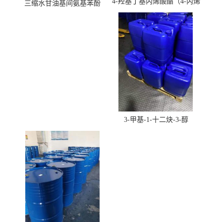
4-羟基丁基丙烯酸酯（4-丙烯
三缩水甘油基间氨基苯酚
酸羟丁酯）
3-甲基-1-十二炔-3-醇