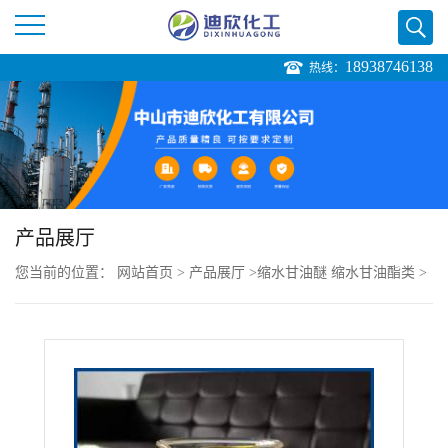
18938746138
热线：
公
司
首
页
产品展厅
您当前的位置：
网站首页
>
产品展厅
>
缩水甘油醚 缩水甘油酯类
>
公
季戊四醇四缩水甘油醚
司
介
绍