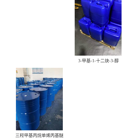
3-甲基-1-十二炔-3-醇
三羟甲基丙烷单烯丙基醚