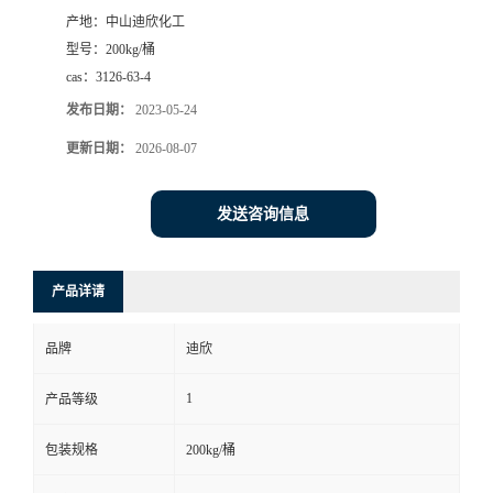
产地：
中山迪欣化工
书
型号：
200kg/桶
cas：
3126-63-4
荣
发布日期：
2023-05-24
誉
更新日期：
2026-08-07
联
发送咨询信息
系
产品详请
方
品牌
迪欣
式
1
产品等级
在
包装规格
200kg/桶
线