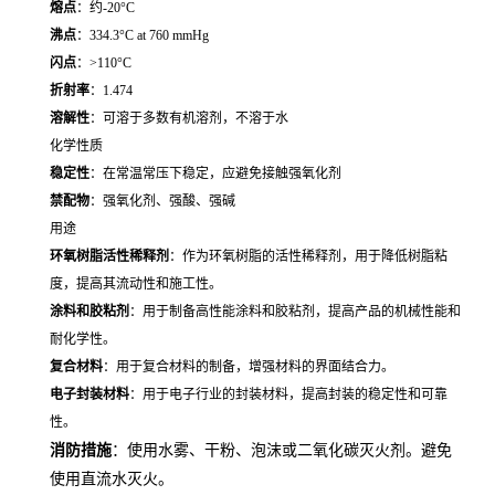
熔点
：约-20°C
沸点
：334.3°C at 760 mmHg
闪点
：>110°C
折射率
：1.474
溶解性
：可溶于多数有机溶剂，不溶于水
化学性质
稳定性
：在常温常压下稳定，应避免接触强氧化剂
禁配物
：强氧化剂、强酸、强碱
用途
环氧树脂活性稀释剂
：作为环氧树脂的活性稀释剂，用于降低树脂粘
度，提高其流动性和施工性。
涂料和胶粘剂
：用于制备高性能涂料和胶粘剂，提高产品的机械性能和
耐化学性。
复合材料
：用于复合材料的制备，增强材料的界面结合力。
电子封装材料
：用于电子行业的封装材料，提高封装的稳定性和可靠
性。
消防措施
：使用水雾、干粉、泡沫或二氧化碳灭火剂。避免
使用直流水灭火。