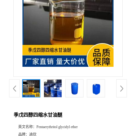
公
司
动
态
产
品
展
季戊四醇四缩水甘油醚
厅
英文名称：
Pentaerythritol glycidyl ether
证
品牌：
迪欣