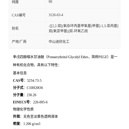
99
纯度
留
3126-63-4
CAS编号
言
-[[2,2-双[(氧杂环丙基甲氧基)甲基]-1,3-亚丙基]
别名
双(氧亚甲基)]双-环氧乙烷
产地/厂商
中山迪欣化工
季戊四醇缩水甘油醚（Pentaerythritol Glycidyl Ether，简称PEGE）是一
种有机化合物，具有以下特性：
基本信息
CAS号
：5254-73-5
分子式
：C10H20O6
分子量
：236.26
EINECS号
：226-095-6
物理化学性质
外观
：无色至淡黄色透明液体
密度
：1.206 g/cm3