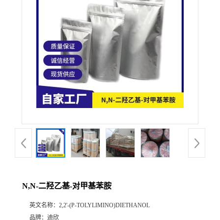
公
司
动
态
产
品
展
N,N-二羟乙基-对甲基苯胺
厅
英文名称：
2,2'-(P-TOLYLIMINO)DIETHANOL
证
品牌：
迪欣