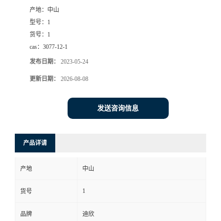
产地：
中山
书
型号：
1
货号：
1
荣
cas：
3077-12-1
发布日期：
2023-05-24
誉
更新日期：
2026-08-08
联
发送咨询信息
系
方
产品详请
式
产地
中山
在
1
货号
品牌
迪欣
线