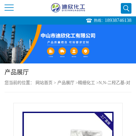
18938746138
热线：
公
司
首
页
产品展厅
您当前的位置：
网站首页
>
产品展厅
>
精细化工
>
N,N-二羟乙基-对
公
甲基苯胺
司
介
绍