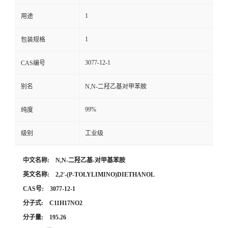
1
用途
留
1
包装规格
言
3077-12-1
CAS编号
别名
N,N-二羟乙基对甲苯胺
99%
纯度
级别
工业级
中文名称: N,N-二羟乙基-对甲基苯胺
英文名称: 2,2'-(P-TOLYLIMINO)DIETHANOL
CAS号: 3077-12-1
分子式: C11H17NO2
分子量: 195.26