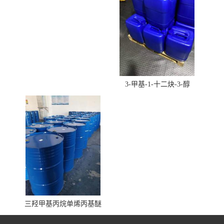
3-甲基-1-十二炔-3-醇
三羟甲基丙烷单烯丙基醚