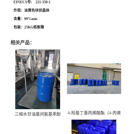
EINECS号: 221-359-1
外观：淡黄色块状晶体
含量：99%min
包装：25KG纸板桶
相关产品：
4-羟基丁基丙烯酸酯（4-丙烯
三缩水甘油基间氨基苯酚
酸羟丁酯）