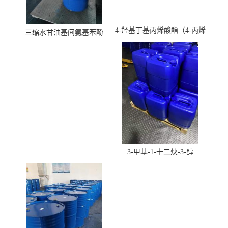
4-羟基丁基丙烯酸酯（4-丙烯
三缩水甘油基间氨基苯酚
酸羟丁酯）
3-甲基-1-十二炔-3-醇