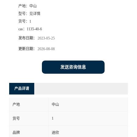
产地：
中山
书
型号：
见详情
货号：
1
荣
cas：
1135-40-6
发布日期：
2023-05-25
誉
更新日期：
2026-08-08
联
发送咨询信息
系
方
产品详请
式
产地
中山
在
1
货号
品牌
迪欣
线