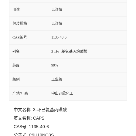
用途
见详情
留
包装规格
见详情
言
1135-40-6
CAS编号
别名
3-环己基氨基丙烷磺酸
99%
纯度
级别
工业级
产地/厂商
中山迪欣化工
中文名称: 3-环已氨基丙磺酸
英文名称: CAPS
CAS号: 1135-40-6
分子式: C9H19NO3S