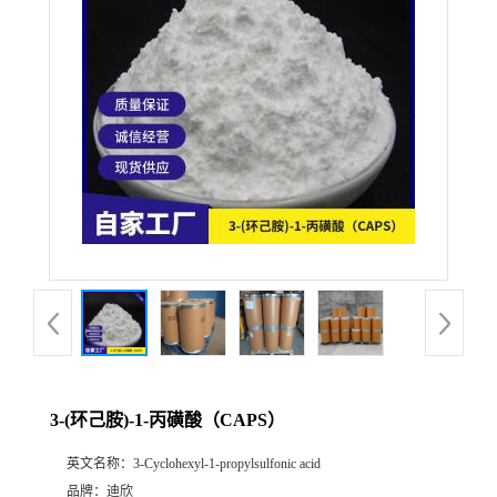
公
司
动
态
产
品
展
3-(环己胺)-1-丙磺酸（CAPS）
厅
英文名称：
3-Cyclohexyl-1-propylsulfonic acid
证
品牌：
迪欣