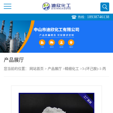
18938746138
热线：
公
司
首
页
产品展厅
您当前的位置：
网站首页
>
产品展厅
>
精细化工
>
3-(环己胺)-1-丙
公
磺酸（CAPS）
司
介
绍