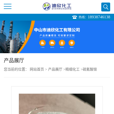
18938746138
热线：
公
司
首
页
产品展厅
您当前的位置：
网站首页
>
产品展厅
>
精细化工
>
硫氰酸铵
公
司
介
绍