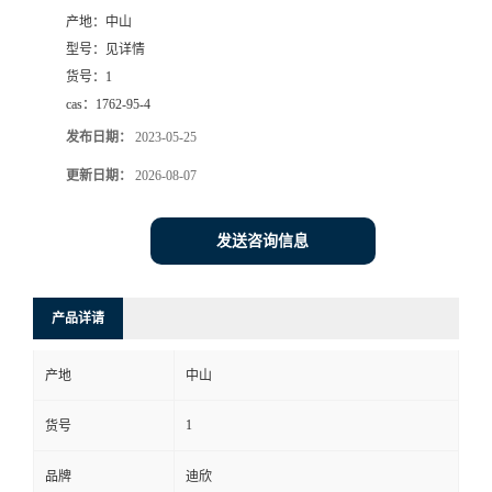
产地：
中山
书
型号：
见详情
货号：
1
荣
cas：
1762-95-4
发布日期：
2023-05-25
誉
更新日期：
2026-08-07
联
发送咨询信息
系
方
产品详请
式
产地
中山
在
1
货号
品牌
迪欣
线