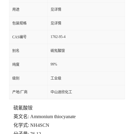
用途
见详情
留
包装规格
见详情
言
1762-95-4
CAS编号
别名
硫氖酸铵
99%
纯度
级别
工业级
产地/厂商
中山迪欣化工
硫氰酸铵
英文名: Ammonium thiocyanate
化学式: NH4SCN
分子量: 76.12