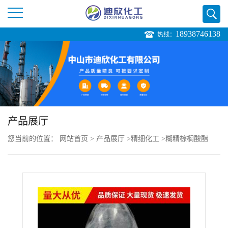
18938746138
热线：
公
司
首
页
产品展厅
您当前的位置：
网站首页
>
产品展厅
>
精细化工
>
糊精棕榈酸酯
公
KL12
司
介
绍