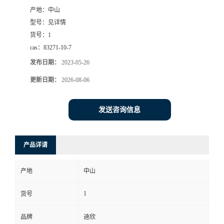
产地：
中山
书
型号：
见详情
货号：
1
荣
cas：
83271-10-7
发布日期：
2023-05-26
誉
更新日期：
2026-08-06
联
发送咨询信息
系
方
产品详请
式
产地
中山
在
1
货号
品牌
迪欣
线