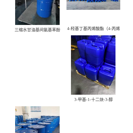
4-羟基丁基丙烯酸酯（4-丙烯
三缩水甘油基间氨基苯酚
酸羟丁酯）
3-甲基-1-十二炔-3-醇