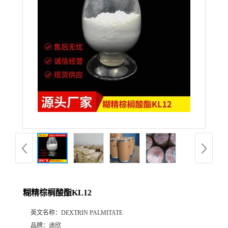
公
司
动
态
产
品
展
糊精棕榈酸酯KL12
厅
英文名称：
DEXTRIN PALMITATE
证
品牌：
迪欣