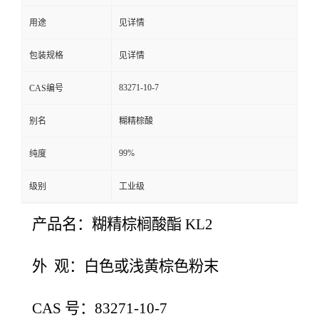
用途
见详情
留
包装规格
见详情
言
83271-10-7
CAS编号
别名
糊精棕酸
99%
纯度
级别
工业级
产品名：
糊精棕榈酸酯 KL2
外 观：白色或浅黄棕色粉末
CAS 号：83271-10-7