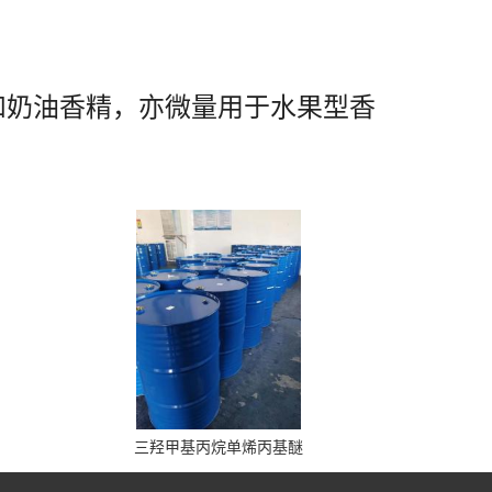
干酪和奶油香精，亦微量用于水果型香
三羟甲基丙烷单烯丙基醚