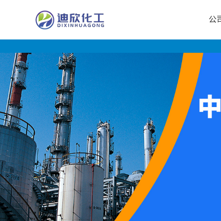
公
公
司
首
页
公
司
介
绍