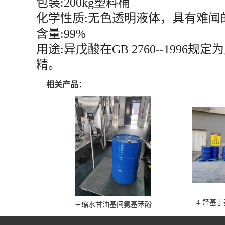
包装:200kg塑料桶
化学性质:无色透明液体，具有难闻
含量:99%
用途:异戊酸在GB 2760--19
精。
相关产品：
4-羟基
三缩水甘油基间氨基苯酚