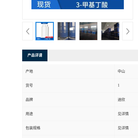
书
荣
誉
产品详请
联
产地
中山
系
1
货号
方
品牌
迪欣
式
用途
见详情
在
包装规格
见详情
线