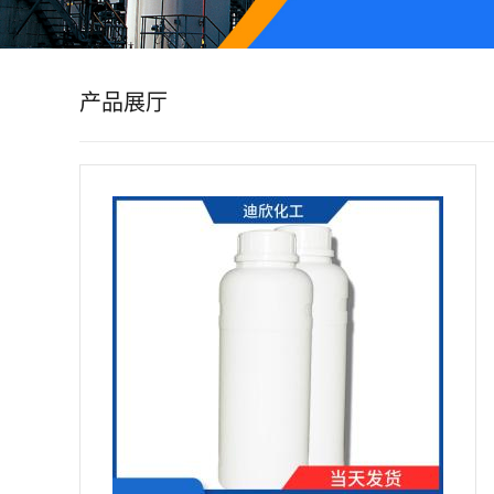
公
司
产品展厅
动
态
产
品
展
厅
证