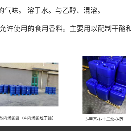
的气味。 溶于水。与乙醇、混溶。
96规定为允许使用的食用香料。主要用以配制
丁基丙烯酸酯（4-丙烯酸羟丁酯）
3-甲基-1-十二炔-3-醇