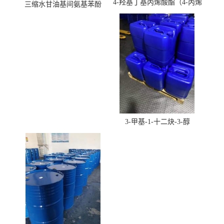
4-羟基丁基丙烯酸酯（4-丙烯
三缩水甘油基间氨基苯酚
酸羟丁酯）
3-甲基-1-十二炔-3-醇