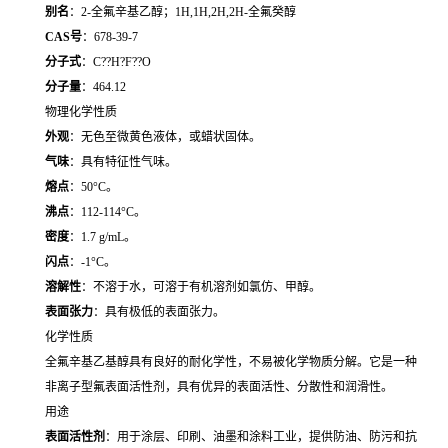
别名
：2-全氟辛基乙醇；1H,1H,2H,2H-全氟癸醇
CAS号
：678-39-7
分子式
：C??H?F??O
分子量
：464.12
物理化学性质
外观
：无色至微黄色液体，或蜡状固体。
气味
：具有特征性气味。
熔点
：50°C。
沸点
：112-114°C。
密度
：1.7 g/mL。
闪点
：-1°C。
溶解性
：不溶于水，可溶于有机溶剂如氯仿、甲醇。
表面张力
：具有极低的表面张力。
化学性质
全氟辛基乙基醇具有良好的耐化学性，不易被化学物质分解。它是一种
非离子型氟表面活性剂，具有优异的表面活性、分散性和润滑性。
用途
表面活性剂
：用于涂层、印刷、油墨和涂料工业，提供防油、防污和抗