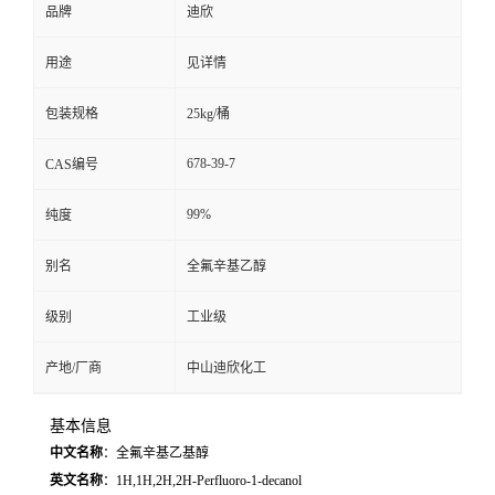
品牌
迪欣
留
用途
见详情
言
包装规格
25kg/桶
678-39-7
CAS编号
99%
纯度
别名
全氟辛基乙醇
级别
工业级
产地/厂商
中山迪欣化工
基本信息
中文名称
：全氟辛基乙基醇
英文名称
：1H,1H,2H,2H-Perfluoro-1-decanol