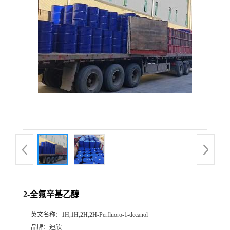
公
司
动
态
产
品
展
2-全氟辛基乙醇
厅
英文名称：
1H,1H,2H,2H-Perfluoro-1-decanol
证
品牌：
迪欣