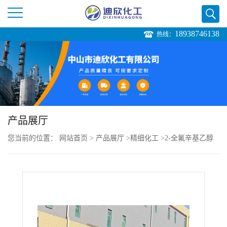
18938746138
热线：
公
司
首
页
产品展厅
您当前的位置：
网站首页
>
产品展厅
>
精细化工
>
2-全氟辛基乙醇
公
司
介
绍