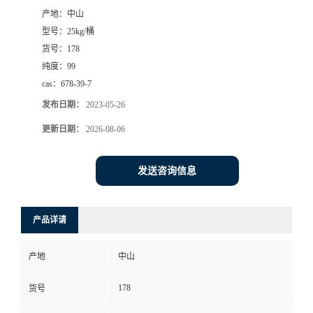
产地：
中山
书
型号：
25kg/桶
货号：
178
荣
纯度：
99
cas：
678-39-7
誉
发布日期：
2023-05-26
联
更新日期：
2026-08-06
系
发送咨询信息
方
产品详请
式
产地
中山
在
178
货号
线