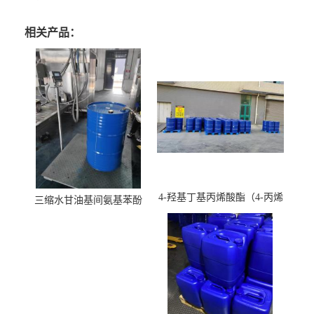
相关产品：
4-羟基丁基丙烯酸酯（4-丙烯
三缩水甘油基间氨基苯酚
酸羟丁酯）