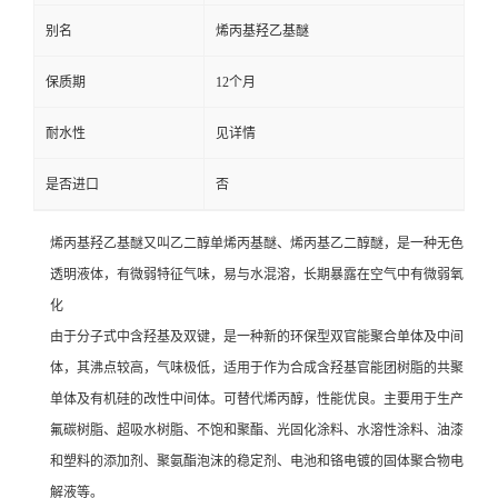
别名
烯丙基羟乙基醚
留
保质期
12个月
言
耐水性
见详情
是否进口
否
烯丙基羟乙基醚又叫乙二醇单烯丙基醚、烯丙基乙二醇醚，是一种无色
透明液体，有微弱特征气味，易与水混溶，长期暴露在空气中有微弱氧
化
由于分子式中含羟基及双键，是一种新的环保型双官能聚合单体及中间
体，其沸点较高，气味极低，适用于作为合成含羟基官能团树脂的共聚
单体及有机硅的改性中间体。可替代烯丙醇，性能优良。主要用于生产
氟碳树脂、超吸水树脂、不饱和聚酯、光固化涂料、水溶性涂料、油漆
和塑料的添加剂、聚氨酯泡沫的稳定剂、电池和铬电镀的固体聚合物电
解液等。