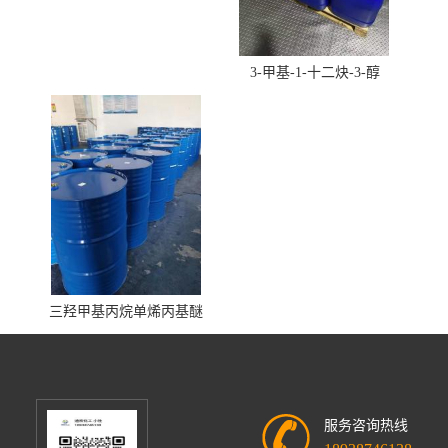
3-甲基-1-十二炔-3-醇
三羟甲基丙烷单烯丙基醚
服务咨询热线