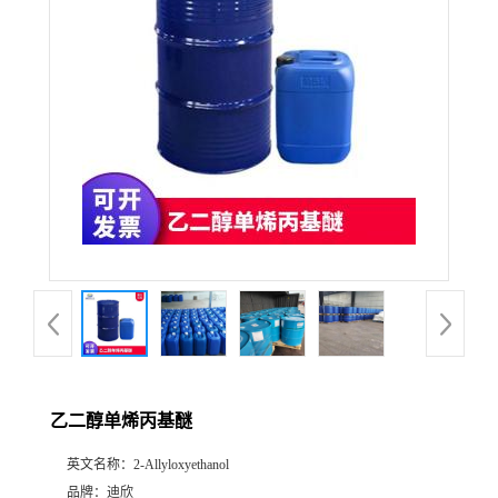
公
司
动
态
产
品
展
乙二醇单烯丙基醚
厅
英文名称：
2-Allyloxyethanol
证
品牌：
迪欣