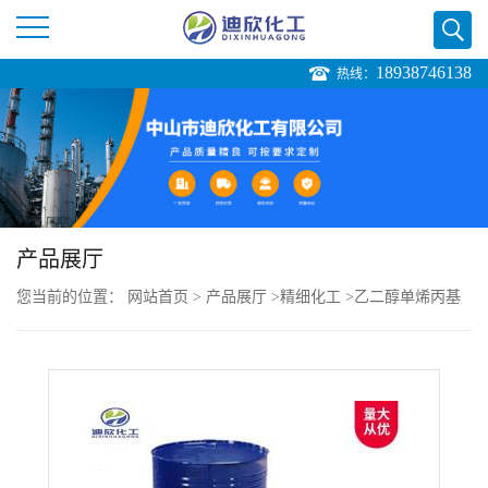
18938746138
热线：
公
司
首
页
产品展厅
您当前的位置：
网站首页
>
产品展厅
>
精细化工
>
乙二醇单烯丙基
公
醚
司
介
绍