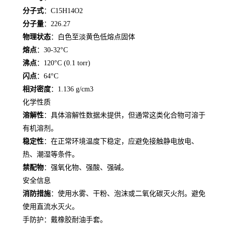
分子式
：C15H14O2
分子量
：226.27
物理状态
：白色至淡黄色低熔点固体
熔点
：30-32°C
沸点
：120°C (0.1 torr)
闪点
：64°C
相对密度
：1.136 g/cm3
化学性质
溶解性
：具体溶解性数据未提供，但通常这类化合物可溶于
有机溶剂。
稳定性
：在正常环境温度下稳定，应避免接触静电放电、
热、潮湿等条件。
禁配物
：强氧化物、强酸、强碱。
安全信息
消防措施
：使用水雾、干粉、泡沫或二氧化碳灭火剂。避免
使用直流水灭火。
手防护：戴橡胶耐油手套。