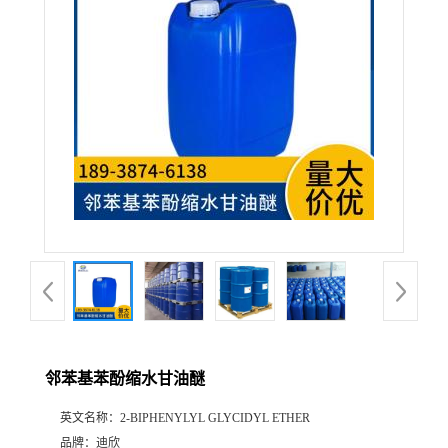
公
司
动
态
产
品
展
邻苯基苯酚缩水甘油醚
厅
英文名称：
2-BIPHENYLYL GLYCIDYL ETHER
证
品牌：
迪欣