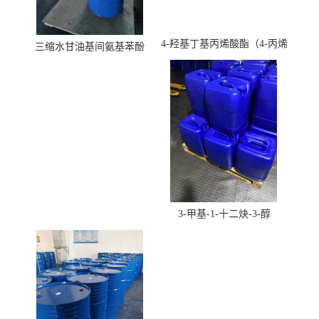
4-羟基丁基丙烯酸酯（4-丙烯
三缩水甘油基间氨基苯酚
酸羟丁酯）
3-甲基-1-十二炔-3-醇