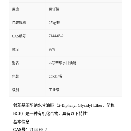
用途
见详情
留
包装规格
25kg/桶
言
7144-65-2
CAS编号
99%
纯度
别名
2-联苯缩水甘油醚
包装
25KG/桶
级别
工业级
邻苯基苯酚缩水甘油醚（2-Biphenyl Glycidyl Ether，简称
BGE）是一种有机化合物，具有以下特性：
基本信息
CAS号
：7144-65-2