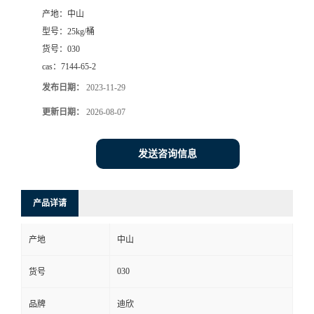
产地：
中山
书
型号：
25kg/桶
货号：
030
荣
cas：
7144-65-2
发布日期：
2023-11-29
誉
更新日期：
2026-08-07
联
发送咨询信息
系
方
产品详请
式
产地
中山
在
030
货号
品牌
迪欣
线