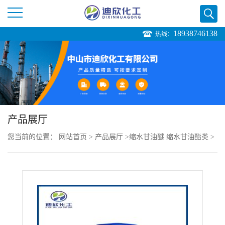
18938746138
热线：
公
司
首
页
产品展厅
您当前的位置：
网站首页
>
产品展厅
>
缩水甘油醚 缩水甘油酯类
>
公
邻苯基苯酚缩水甘油醚
司
介
绍