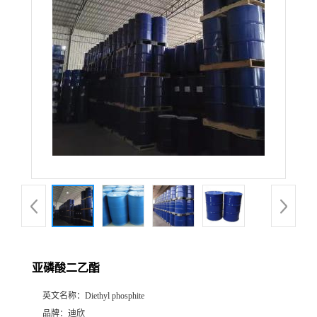
公
司
动
态
产
品
展
亚磷酸二乙酯
厅
英文名称：
Diethyl phosphite
证
品牌：
迪欣