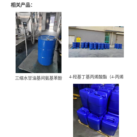
相关产品：
4-羟基丁基丙烯酸酯（4-丙烯
三缩水甘油基间氨基苯酚
酸羟丁酯）