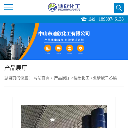
18938746138
热线：
公
司
首
页
产品展厅
您当前的位置：
网站首页
>
产品展厅
>
精细化工
>
亚磷酸二乙酯
公
司
介
绍