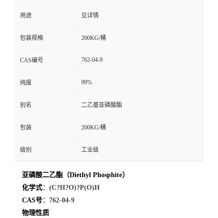
用途
见详情
留
包装规格
200KG/桶
言
762-04-9
CAS编号
99%
纯度
别名
二乙基亚磷酸酯
包装
200KG/桶
级别
工业级
亚磷酸二乙酯（Diethyl Phosphite）
化学式
：(C?H?O)?P(O)H
CAS号
：762-04-9
物理性质