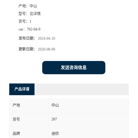
产地：
中山
书
型号：
见详情
货号：
1
荣
cas：
762-04-9
发布日期：
2024-04-10
誉
更新日期：
2026-08-08
联
发送咨询信息
系
方
产品详请
式
产地
中山
在
267
货号
品牌
迪欣
线