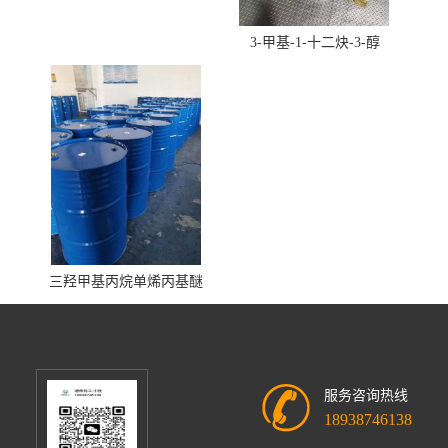
3-甲基-1-十二炔-3-醇
三羟甲基丙烷单烯丙基醚
服务咨询热线
18938746138