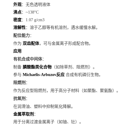
外观
：无色透明液体
沸点
：~138°C
密度
：1.07 g/cm3
溶解性
：溶于乙醇等有机溶剂，遇水缓慢水解。
配位能力
：
作为
双齿配体
，可与金属离子形成配合物。
应用
有机合成中间体
：
制备
膦酸酯类化合物
（如除草剂、阻燃剂）。
参与
Michaelis-Arbuzov反应
合成有机磷衍生物。
阻燃剂
：
作为反应型阻燃剂，用于高分子材料（如聚酯、聚氨酯）。
抗氧剂
：
在润滑油、塑料中抑制氧化降解。
金属萃取剂
：
用于分离过渡金属离子（如铀、钍）。