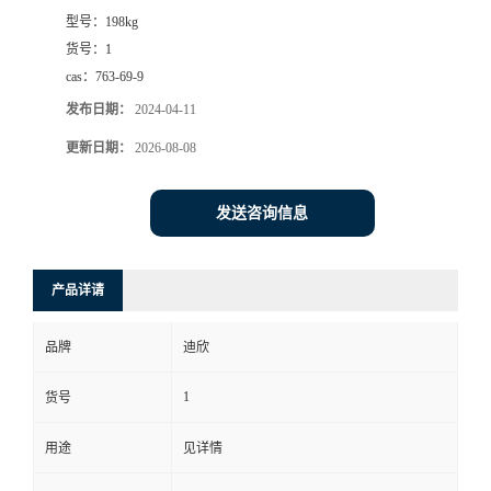
型号：
198kg
书
货号：
1
cas：
763-69-9
荣
发布日期：
2024-04-11
誉
更新日期：
2026-08-08
联
发送咨询信息
系
产品详请
方
品牌
迪欣
式
1
货号
在
用途
见详情
线