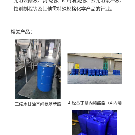
光阻去除液、剥离剂、IC用清洗剂、去光阻缓冲液、
蚀剂制程等及其他需特殊规格化学产品的行业。
相关产品：
4-羟基丁基丙烯酸酯（4-丙烯
三缩水甘油基间氨基苯酚
酸羟丁酯）