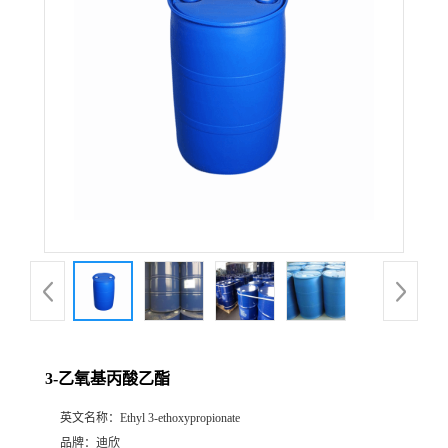
公
司
动
态
产
品
展
3-乙氧基丙酸乙酯
厅
英文名称：
Ethyl 3-ethoxypropionate
证
品牌：
迪欣