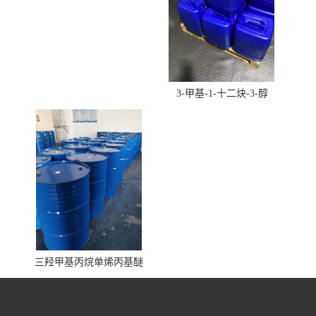
3-甲基-1-十二炔-3-醇
三羟甲基丙烷单烯丙基醚