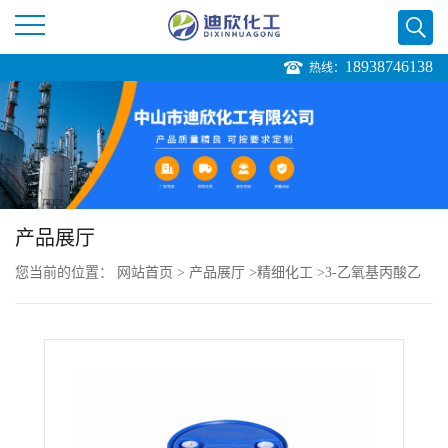
18938746138
热线：
公
司
首
页
产品展厅
您当前的位置：
网站首页
>
产品展厅
>
精细化工
>
3-乙氧基丙酸乙
公
酯
司
介
绍