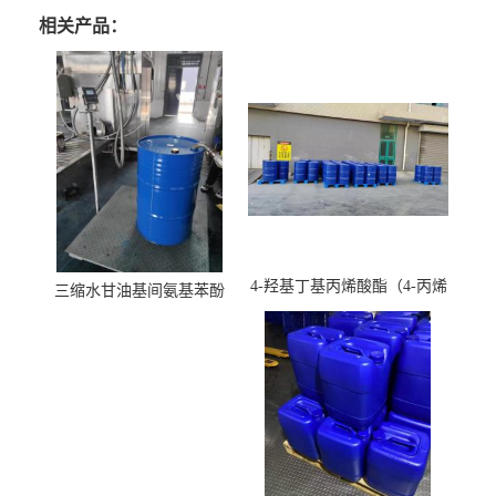
相关产品：
4-羟基丁基丙烯酸酯（4-丙烯
三缩水甘油基间氨基苯酚
酸羟丁酯）