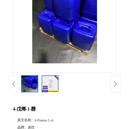
公
司
动
态
产
品
展
4-戊烯-1-醇
厅
英文名称：
4-Penten-1-ol
证
品牌：
迪欣