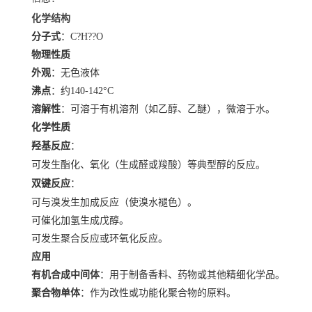
化学结构
分子式
：C?H??O
物理性质
外观
：无色液体
沸点
：约140-142°C
溶解性
：可溶于有机溶剂（如乙醇、乙醚），微溶于水。
化学性质
羟基反应
：
可发生酯化、氧化（生成醛或羧酸）等典型醇的反应。
双键反应
：
可与溴发生加成反应（使溴水褪色）。
可催化加氢生成戊醇。
可发生聚合反应或环氧化反应。
应用
有机合成中间体
：用于制备香料、药物或其他精细化学品。
聚合物单体
：作为改性或功能化聚合物的原料。