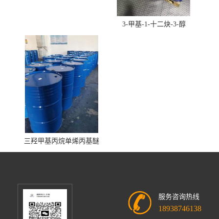
3-甲基-1-十二炔-3-醇
三羟甲基丙烷单烯丙基醚
服务咨询热线
18938746138