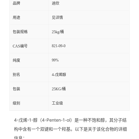
品牌
迪欣
留
用途
见详情
言
包装规格
25kg/桶
821-09-0
CAS编号
99%
纯度
别名
4-戊烯醇
包装
25KG/桶
级别
工业级
4-戊烯-1-醇（4-Penten-1-ol）是一种不饱和醇，其分子结
构中含有一个双键和一个羟基。以下是关于该化合物的详细
信息：