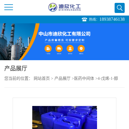
18938746138
热线：
公
司
首
页
产品展厅
您当前的位置：
网站首页
>
产品展厅
>
医药中间体
>
4-戊烯-1-醇
公
司
介
绍