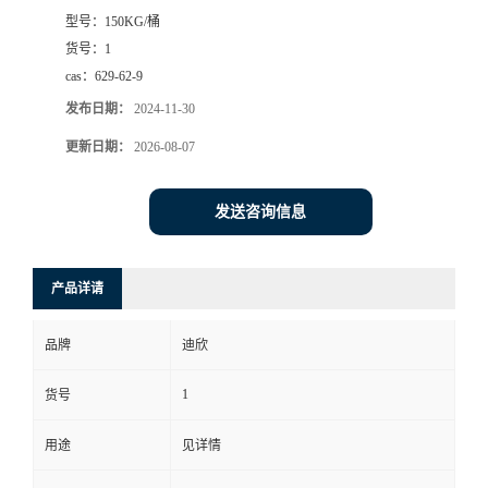
型号：
150KG/桶
书
货号：
1
cas：
629-62-9
荣
发布日期：
2024-11-30
誉
更新日期：
2026-08-07
联
发送咨询信息
系
产品详请
方
品牌
迪欣
式
1
货号
在
用途
见详情
线