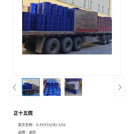
公
司
动
态
产
品
展
正十五烷
厅
英文名称：
N-PENTADECANE
证
品牌：
迪欣