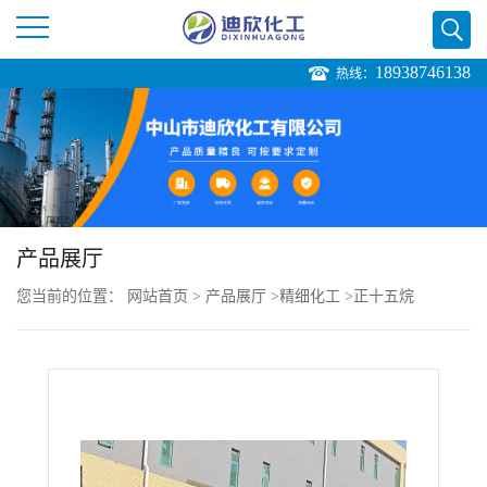
18938746138
热线：
公
司
首
页
产品展厅
您当前的位置：
网站首页
>
产品展厅
>
精细化工
>
正十五烷
公
司
介
绍