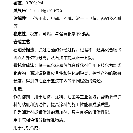
密度
：0.769g/mL
蒸气压
：1 mm Hg (91.6°C)
溶解性
：不溶于水、甲醇、乙醇，溶于正己烷、丙酮及乙醚
等。
稳定性
：稳定，可燃，与强氧化剂不相容。
合成工艺
：
石油分馏法
：通过石油的分馏过程，根据不同烃类化合物的
沸点差异进行分离，从石油中提取正十五烷。
费托合成法
：将一氧化碳和氢气在催化剂作用下转化为烃类
化合物，通过调整反应条件和催化剂种类，控制产物的碳链
长度，得到包括正十五烷在内的不同碳数的烷烃。
用途
：
作为溶剂，用于油漆、涂料、油墨等工业领域，帮助调整涂
料的粘度和流动性，提高涂料的施工性能和成膜质量。
作为润滑剂或润滑油的添加剂，具有良好的润滑性能。
用于气相色谱分析标准物质。
用于有机合成。