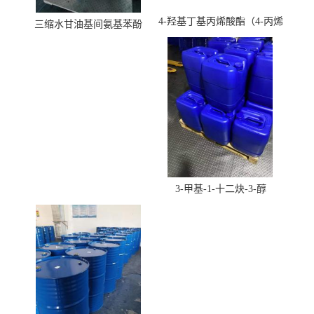
4-羟基丁基丙烯酸酯（4-丙烯
三缩水甘油基间氨基苯酚
酸羟丁酯）
3-甲基-1-十二炔-3-醇