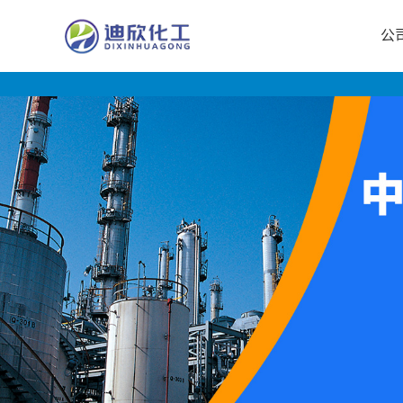
公
公
司
首
页
公
司
介
绍