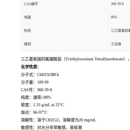
368-39-8
CAS编号
留
98%
纯度
言
别名
三乙基氧四
级别
工业级
三乙基氧鎓四氟硼酸盐（Triethyloxonium Tetrafluo
化学性质
：
分子式：C6H15OBF4
分子量：189.99
CAS号：368-39-8
纯度：通常≥98%
密度：1.33 g/mL at 25°C
熔点：96-97°C
溶解性：溶于CH2Cl2，溶解度为20 mg/mL
敏感性：对水分非常敏感，易吸潮