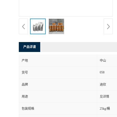
书
荣
誉
产品详请
联
产地
中山
系
058
货号
方
品牌
迪欣
式
用途
见详情
在
包装规格
25kg/桶
线