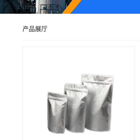
公
司
产品展厅
动
态
产
品
展
厅
证