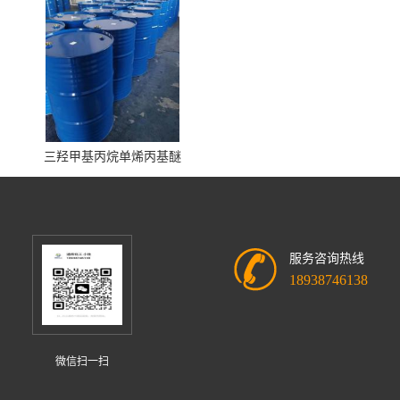
三羟甲基丙烷单烯丙基醚
服务咨询热线
18938746138
微信扫一扫