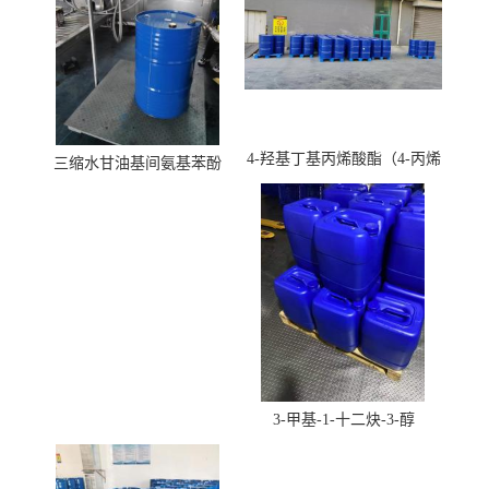
4-羟基丁基丙烯酸酯（4-丙烯
三缩水甘油基间氨基苯酚
酸羟丁酯）
3-甲基-1-十二炔-3-醇