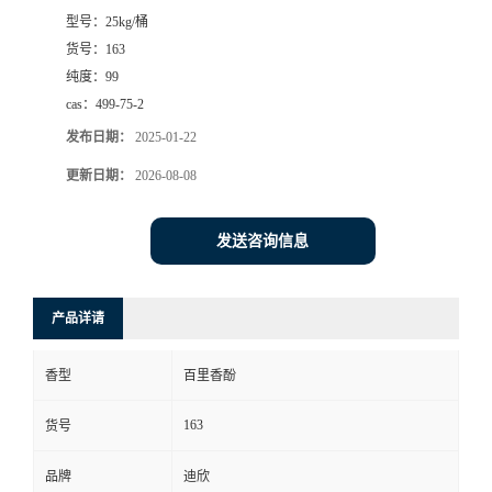
型号：
25kg/桶
书
货号：
163
纯度：
99
荣
cas：
499-75-2
发布日期：
2025-01-22
誉
更新日期：
2026-08-08
联
发送咨询信息
系
方
产品详请
式
香型
百里香酚
在
163
货号
品牌
迪欣
线