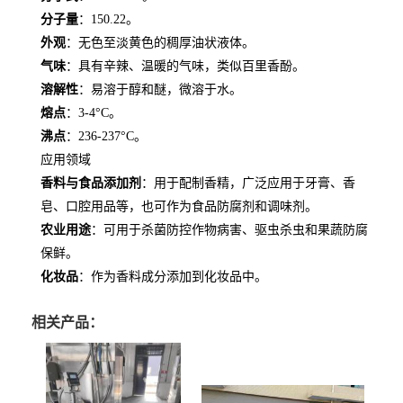
分子量
：150.22。
外观
：无色至淡黄色的稠厚油状液体。
气味
：具有辛辣、温暖的气味，类似百里香酚。
溶解性
：易溶于醇和醚，微溶于水。
熔点
：3-4°C。
沸点
：236-237°C。
应用领域
香料与食品添加剂
：用于配制香精，广泛应用于牙膏、香
皂、口腔用品等，也可作为食品防腐剂和调味剂。
农业用途
：可用于杀菌防控作物病害、驱虫杀虫和果蔬防腐
保鲜。
化妆品
：作为香料成分添加到化妆品中。
相关产品：