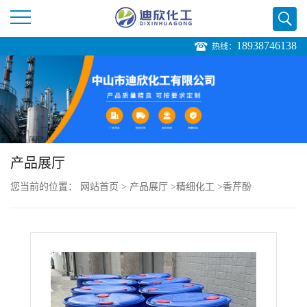
18938746138
热线：
公
司
首
页
产品展厅
您当前的位置：
网站首页
>
产品展厅
>
精细化工
>
香芹酚
公
司
介
绍