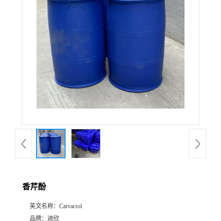
公
司
动
态
产
品
展
香芹酚
厅
英文名称：
Carvacrol
证
品牌：
迪欣