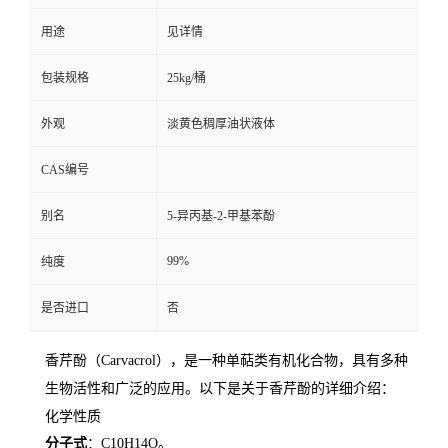
用途
见详情
留
包装规格
25kg/桶
言
外观
淡黄色稠厚油状液体
CAS编号
别名
5-异丙基-2-甲基苯酚
99%
纯度
是否进口
否
香芹酚（Carvacrol），是一种单萜类有机化合物，具有多种
生物活性和广泛的应用。以下是关于香芹酚的详细介绍：
化学性质
分子式
：C10H14O。