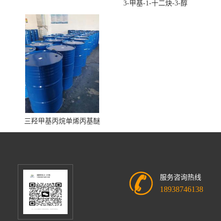
3-甲基-1-十二炔-3-醇
三羟甲基丙烷单烯丙基醚
服务咨询热线
18938746138