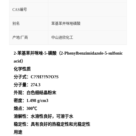
CAS编号
留
别名
苯基苯并咪唑磺酸
言
产地/厂商
中山迪欣化工
2-苯基苯并咪唑-5-磺酸（2-Phenylbenzimidazole-5-sulfonic
acid）
化学性质
分子式
：C??H??N?O?S
分子量
：274.3
外观
：白色细结晶粉末
密度
：1.498 g/cm3
熔点
：300℃
溶解性
：水溶性良好，可溶于水
稳定性
：具有良好的热稳定性和光稳定性
用途