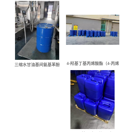
4-羟基丁基丙烯酸酯（4-丙烯
三缩水甘油基间氨基苯酚
酸羟丁酯）