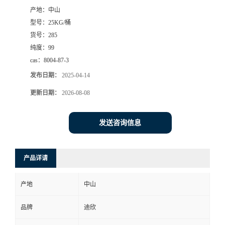
产地：
中山
书
型号：
25KG/桶
货号：
285
荣
纯度：
99
cas：
8004-87-3
誉
发布日期：
2025-04-14
联
更新日期：
2026-08-08
系
发送咨询信息
方
产品详请
式
产地
中山
在
品牌
迪欣
线