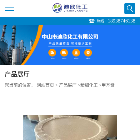
18938746138
热线：
公
司
首
页
产品展厅
您当前的位置：
网站首页
>
产品展厅
>
精细化工
>
甲基紫
公
司
介
绍