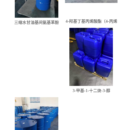
4-羟基丁基丙烯酸酯（4-丙烯
三缩水甘油基间氨基苯酚
酸羟丁酯）
3-甲基-1-十二炔-3-醇