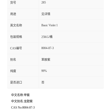
285
货号
留
用途
见详情
言
Basic Violet 1
英文名称
包装规格
25KG/桶
8004-87-3
CAS编号
别名
苯胺紫
99%
纯度
是否进口
否
中文名称:甲紫
中文别名:龙胆紫
CAS No:8004-87-3