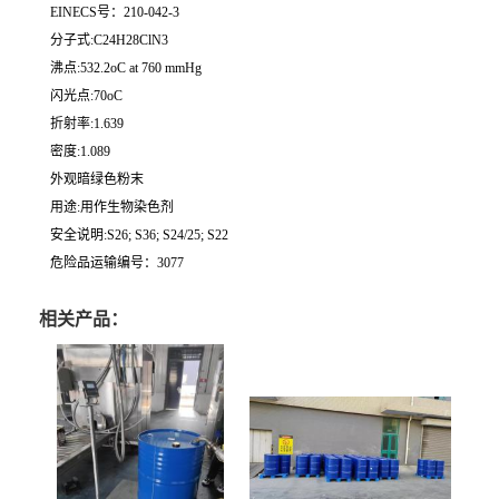
EINECS号：210-042-3
分子式:C24H28ClN3
沸点:532.2oC at 760 mmHg
闪光点:70oC
折射率:1.639
密度:1.089
外观暗绿色粉末
用途:用作生物染色剂
安全说明:S26; S36; S24/25; S22
危险品运输编号：3077
相关产品：