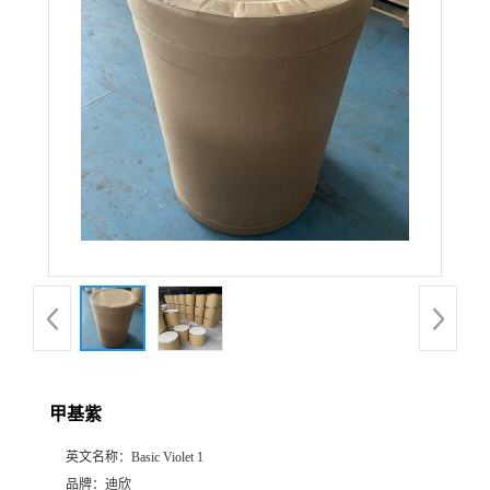
公
司
动
态
产
品
展
甲基紫
厅
英文名称：
Basic Violet 1
证
品牌：
迪欣