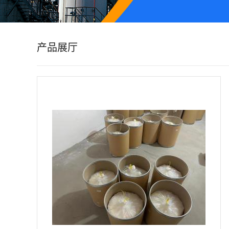
公
司
产品展厅
动
态
产
品
展
厅
证