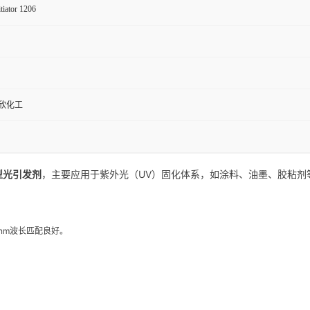
tiator 1206
欣化工
型光引发剂
，主要应用于紫外光（UV）固化体系，如涂料、油墨、胶粘剂
 nm波长匹配良好。