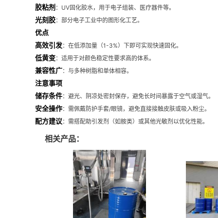
胶粘剂
：UV固化胶水，用于电子组装、医疗器件等。
光刻胶
：部分电子工业中的图形化工艺。
优点
高效引发
：在低添加量（1-3%）下即可实现快速固化。
低黄变
：适用于对颜色稳定性要求高的体系。
兼容性广
：与多种树脂和单体相容。
注意事项
储存条件
：避光、阴凉处密封保存，避免长时间暴露于空气或湿气。
安全操作
：需佩戴防护手套/眼镜，避免直接接触皮肤或吸入粉尘。
配方建议
：需搭配助引发剂（如胺类）或其他光敏剂以优化性能。
相关产品：