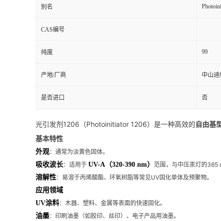
Photoini
别名
留
CAS编号
言
99
纯度
产地/厂商
中山迪
是否进口
否
光引发剂1206（Photoinitiator 1206）是一种高效的
自由基
基本特性
外观
：通常为淡黄色固体。
吸收波长
：适用于
UV-A（320-390 nm）
范围，与中压汞灯的365
溶解性
：易溶于丙烯酸酯、环氧树脂等常见UV固化单体及预聚物。
应用领域
UV涂料
：木器、塑料、金属等表面的快速固化。
油墨
：印刷油墨（如胶印、丝印）、电子产品用油墨。