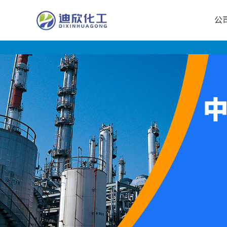
公
公
司
首
页
公
司
介
绍