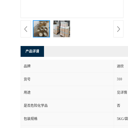
书
荣
誉
产品详请
联
品牌
迪欣
系
310
货号
方
用途
见详情
式
是否危险化学品
否
在
包装规格
5KG/袋
线